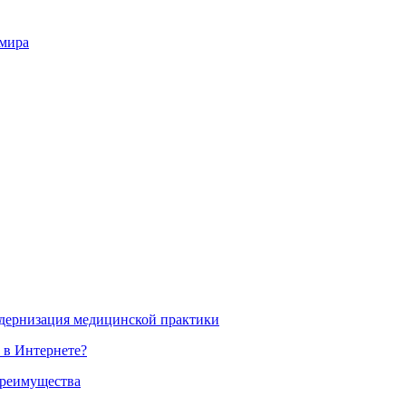
 мира
одернизация медицинской практики
 в Интернете?
преимущества