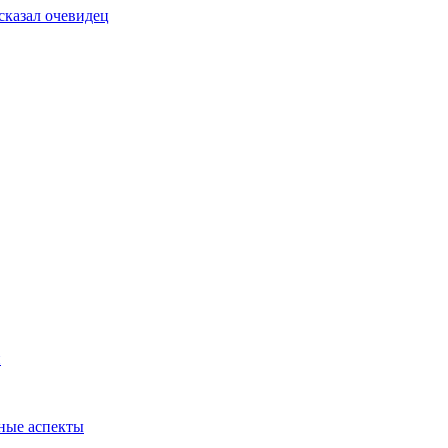
сказал очевидец
и
ные аспекты