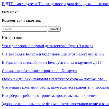
В ДТП с автобусом в Таиланде пострадали белорусы — что рас
Prev
Next
Комментарии закрыты.
Интересное:
Что с долларом в первый день торгов? Курсы 3 января
С 1 февраля в Беларуси будет повышен этот налог: что за он?
В Германии автомобиль из Беларуси попал в крупное ДТП
Сколько зарабатывают строители в Беларуси
Рыбак в одиночку выловил гигантского сома — похоже, это…
Что мешает компании расти, даже если есть клиенты и продаж
Как уберечь ребенка от ринита: профилактика и лечение
Здоровье женщины после беременности: восстановление и важ