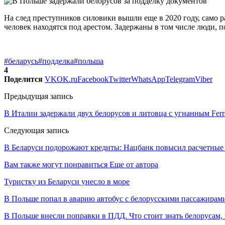
На след преступников силовики вышли еще в 2020 году, само р
человек находятся под арестом. Задержаны в том числе люди,
#беларусь
#подделка
#польша
4
Поделится
VK
OK.ru
Facebook
Twitter
WhatsApp
Telegram
Viber
Предыдущая запись
В Италии задержали двух белорусов и литовца с угнанным Ferr
Следующая запись
В Беларуси подорожают кредиты: Нацбанк повысил расчетные
Вам также могут понравиться
Еще от автора
Туристку из Беларуси унесло в море
В Польше попал в аварию автобус с белорусскими пассажирам
В Польше внесли поправки в ПДД. Что стоит знать белорусам,