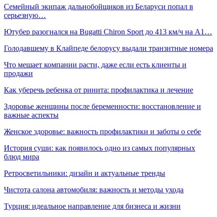
Семейный экипаж дальнобойщиков из Беларуси попал в
серьезную…
Ютубер разогнался на Bugatti Chiron Sport до 413 км/ч на А1…
Голодавшему в Клайпеде белорусу выдали транзитные номера
Что мешает компании расти, даже если есть клиенты и
продажи
Как уберечь ребенка от ринита: профилактика и лечение
Здоровье женщины после беременности: восстановление и
важные аспекты
Женское здоровье: важность профилактики и заботы о себе
История суши: как появилось одно из самых популярных
блюд мира
Ретросветильники: дизайн и актуальные тренды
Чистота салона автомобиля: важность и методы ухода
Турция: идеальное направление для бизнеса и жизни