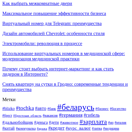
Как выбрать межкомнатные двери
Максимальное повышение эффективности бизнеса
Виртуальный номер для Telegram: преимущества
Дизайн автомобилей Chevrolet: особенности стиля
Электромобили: революция в процессе
Использование виртуальных номеров в медицинской сфере:
модернизация медицинской практики
Почему стоит выбрать интернет-маркетинг и как стать
лидером в Интернете?
Снять квартиру на сутки в Гродно: современные тенденции и
преимущества
Метки
#беларусь
#tochka
#авто
#blizko
#банк
#бизнес
#богатство
#германия
#гибель
#вакансия
#брест
#брестская_область
#зарплата
#дальнобойщик
#дети
#деньга
#животное
#италия
#ип
#кредит
#курс_валют
#китай
#литва
#медицина
#коммуналка
#кража