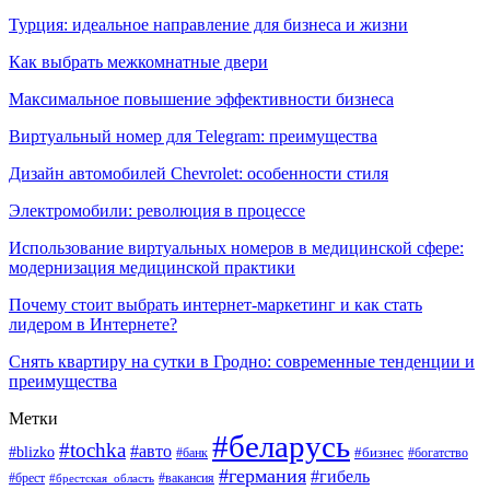
Турция: идеальное направление для бизнеса и жизни
Как выбрать межкомнатные двери
Максимальное повышение эффективности бизнеса
Виртуальный номер для Telegram: преимущества
Дизайн автомобилей Chevrolet: особенности стиля
Электромобили: революция в процессе
Использование виртуальных номеров в медицинской сфере:
модернизация медицинской практики
Почему стоит выбрать интернет-маркетинг и как стать
лидером в Интернете?
Снять квартиру на сутки в Гродно: современные тенденции и
преимущества
Метки
#беларусь
#tochka
#авто
#blizko
#банк
#бизнес
#богатство
#германия
#гибель
#вакансия
#брест
#брестская_область