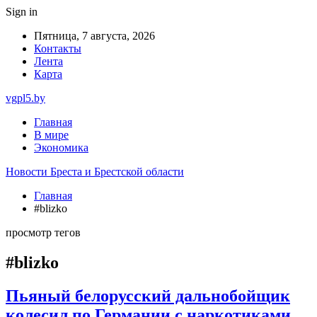
Sign in
Пятница, 7 августа, 2026
Контакты
Лента
Карта
vgpl5.by
Главная
В мире
Экономика
Новости Бреста и Брестской области
Главная
#blizko
просмотр тегов
#blizko
Пьяный белорусский дальнобойщик
колесил по Германии с наркотиками.