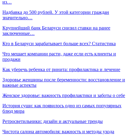
из…
Надбавка до 500 рублей. У этой категории граждан
значительно…
Крупнейший банк Беларуси снизил ставки на ранее
заключенные…
Кто в Беларуси зарабатывает больше всех? Статистика
Что мешает компании расти, даже если есть клиенты и
продажи
Как уберечь ребенка от ринита: профилактика и лечение
Здоровье женщины после беременности: восстановление и
важные аспекты
Женское здоровье: важность профилактики и заботы о себе
История суши: как появилось одно из самых популярных
блюд мира
Ретросветильники: дизайн и актуальные тренды
Чистота салона автомобиля: важность и методы ухода