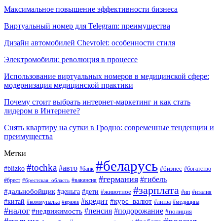
Максимальное повышение эффективности бизнеса
Виртуальный номер для Telegram: преимущества
Дизайн автомобилей Chevrolet: особенности стиля
Электромобили: революция в процессе
Использование виртуальных номеров в медицинской сфере:
модернизация медицинской практики
Почему стоит выбрать интернет-маркетинг и как стать
лидером в Интернете?
Снять квартиру на сутки в Гродно: современные тенденции и
преимущества
Метки
#беларусь
#tochka
#авто
#blizko
#банк
#бизнес
#богатство
#германия
#гибель
#вакансия
#брест
#брестская_область
#зарплата
#дальнобойщик
#дети
#деньга
#животное
#италия
#ип
#кредит
#курс_валют
#китай
#литва
#медицина
#коммуналка
#кража
#налог
#пенсия
#подорожание
#недвижимость
#полиция