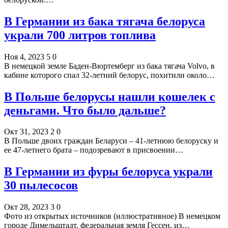
В Германии из бака тягача белоруса
украли 700 литров топлива
Ноя 4, 2023
5
0
В немецкой земле Баден-Вюртемберг из бака тягача Volvo, в
кабине которого спал 32-летний белорус, похитили около…
В Польше белорусы нашли кошелек с
деньгами. Что было дальше?
Окт 31, 2023
2
0
В Польше двоих граждан Беларуси – 41-летнюю белоруску и
ее 47-летнего брата – подозревают в присвоении…
В Германии из фуры белоруса украли
30 пылесосов
Окт 28, 2023
3
0
Фото из открытых источников (иллюстративное) В немецком
городе Димельштадт, федеральная земля Гессен, из…