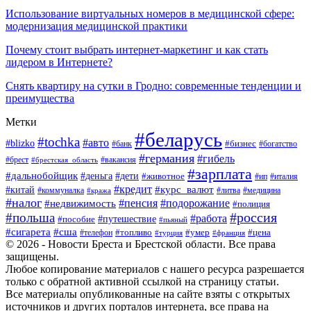
Использование виртуальных номеров в медицинской сфере:
модернизация медицинской практики
Почему стоит выбрать интернет-маркетинг и как стать
лидером в Интернете?
Снять квартиру на сутки в Гродно: современные тенденции и
преимущества
Метки
#беларусь
#tochka
#авто
#blizko
#банк
#бизнес
#богатство
#германия
#гибель
#вакансия
#брест
#брестская_область
#зарплата
#дальнобойщик
#дети
#деньга
#животное
#италия
#ип
#кредит
#курс_валют
#китай
#литва
#медицина
#коммуналка
#кража
#налог
#пенсия
#подорожание
#недвижимость
#полиция
#польша
#россия
#работа
#пособие
#путешествие
#пьяный
#сигарета
#сша
#топливо
#умер
#цена
#телефон
#турция
#франция
© 2026 - Новости Бреста и Брестской области. Все права
защищены.
Любое копирование материалов с нашего ресурса разрешается
только с обратной активной ссылкой на страницу статьи.
Все материалы опубликованные на сайте взяты с открытых
источников и других порталов интернета, все права на