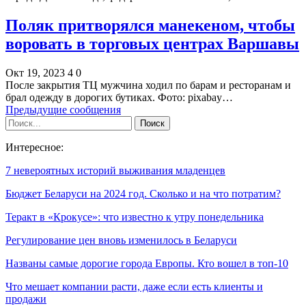
Поляк притворялся манекеном, чтобы
воровать в торговых центрах Варшавы
Окт 19, 2023
4
0
После закрытия ТЦ мужчина ходил по барам и ресторанам и
брал одежду в дорогих бутиках. Фото: pixabay…
Предыдущие сообщения
Интересное:
7 невероятных историй выживания младенцев
Бюджет Беларуси на 2024 год. Сколько и на что потратим?
Теракт в «Крокусе»: что известно к утру понедельника
Регулирование цен вновь изменилось в Беларуси
Названы самые дорогие города Европы. Кто вошел в топ-10
Что мешает компании расти, даже если есть клиенты и
продажи