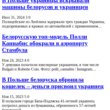
В Польше украинцы вскрывали
машины белорусов и украинцев
Июл 31, 2024
3
0
Полицейские из Люблина задержали трех граждан Украины,
подозреваемых в кражах из автомобилей с применением…
Белорусскую топ-модель Полли
Каннабис обокрали в аэропорту
Стамбула
Ноя 24, 2023
4
0
У девушки похитили ювелирные украшения, в том числе
Bulgari и Roberto Coin. Фото: polli_cannabis / Instagram…
В Польше белоруска обронила
кошелек – деньги присвоил украинец
Ноя 15, 2023
5
0
В польском городе Бяла-Подляска 41-летний украинец
потратил деньги из бумажника, оброненного 57-летней
белоруской.…