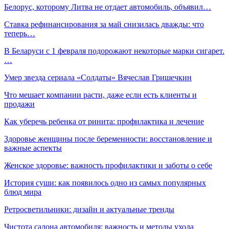
Белорус, которому Литва не отдает автомобиль, объявил…
Ставка рефинансирования за май снизилась дважды: что
теперь…
В Беларуси с 1 февраля подорожают некоторые марки сигарет.
…
Умер звезда сериала «Солдаты» Вячеслав Гришечкин
Что мешает компании расти, даже если есть клиенты и
продажи
Как уберечь ребенка от ринита: профилактика и лечение
Здоровье женщины после беременности: восстановление и
важные аспекты
Женское здоровье: важность профилактики и заботы о себе
История суши: как появилось одно из самых популярных
блюд мира
Ретросветильники: дизайн и актуальные тренды
Чистота салона автомобиля: важность и методы ухода