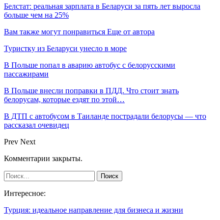
Белстат: реальная зарплата в Беларуси за пять лет выросла
больше чем на 25%
Вам также могут понравиться
Еще от автора
Туристку из Беларуси унесло в море
В Польше попал в аварию автобус с белорусскими
пассажирами
В Польше внесли поправки в ПДД. Что стоит знать
белорусам, которые ездят по этой…
В ДТП с автобусом в Таиланде пострадали белорусы — что
рассказал очевидец
Prev
Next
Комментарии закрыты.
Интересное:
Турция: идеальное направление для бизнеса и жизни