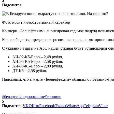
5
Поделится
Фото носит иллюстративный характер
Концерн «Белнефтехим» анонсировал седьмое подряд повышени
Как сообщается, предельные розничные цены на моторное топли
С указанной даты на АЗС нашей страны будут установлены сле
АИ-92-К5-Евро – 2,48 рубля,
АИ-95-К5-Евро – 2,58 рубля,
АИ-98-К5-Евро – 2,80 рубля,
ДТ-К5 – 2,58 рубля.
Напомним, что в марте «Белнефтехим» объявил о поэтапном уве
#беларусь
#подорожание
#топливо
5
Поделится
VK
OK.ru
Facebook
Twitter
WhatsApp
Telegram
Viber