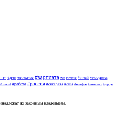
#зарплата
#дети
#китай
ньга
#животное
#италия
#ип
#коммуналка
#россия
#работа
#сигарета
#сша
#топливо
#пьяный
#телефон
#турция
ринадлежат их законным владельцам.