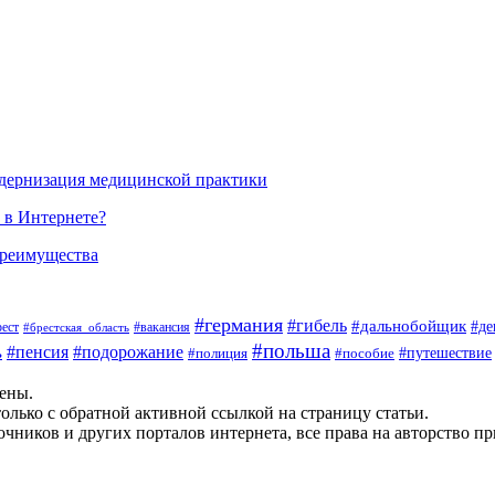
одернизация медицинской практики
 в Интернете?
преимущества
#германия
#гибель
#дальнобойщик
#де
#вакансия
рест
#брестская_область
#польша
#пенсия
#подорожание
ь
#пособие
#путешествие
#полиция
щены.
олько с обратной активной ссылкой на страницу статьи.
чников и других порталов интернета, все права на авторство п