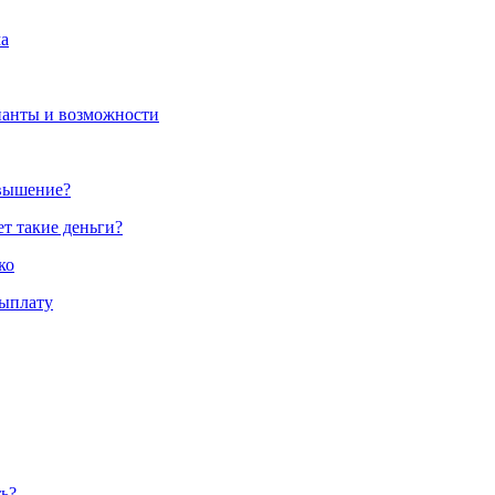
ма
ианты и возможности
овышение?
ет такие деньги?
ко
выплату
ь?