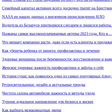
Семейный капитал активнее всего досрочно тратят на Брестчи
NASA не нашло данных о внеземном происхождении НЛО
Водитель из Беларуси притворялся слесарем и лишился работ
Названы самые высокооплачиваемые актеры 2023 года. Кто в…
Что мешает компании расти, даже если есть клиенты и продаж
Как уберечь ребенка от ринита: профилактика и лечение
Здоровье женщины после беременности: восстановление и важ
Женское здоровье: важность профилактики и заботы о себе
История суши: как появилось одно из самых популярных блюд
Ретросветильники: дизайн и актуальные тренды
Чистота салона автомобиля: важность и методы ухода
Турция: идеальное направление для бизнеса и жизни
Как выбрать межкомнатные двери