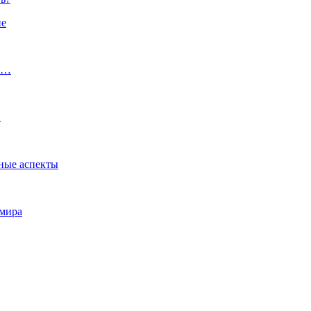
не
ы.…
и
ные аспекты
 мира