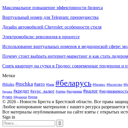
Максимальное повышение эффективности бизнеса
Виртуальный номер для Telegram: преимущества
Дизайн автомобилей Chevrolet: особенности стиля
Электромобили: революция в процессе
Использование виртуальных номеров в медицинской сфере: м
Почему стоит выбрать интернет-маркетинг и как стать лидером
Снять квартиру на сутки в Гродно: современные тенденции и 
Метки
#беларусь
#tochka
#авто
#blizko
#банк
#бизнес
#богатство
#б
#налог
#кредит
#курс_валют
#недвижимост
#литва
#медицина
#кража
#умер
#цена
#франция
© 2026 - Новости Бреста и Брестской области. Все права защи
Любое копирование материалов с нашего ресурса разрешается т
Все материалы опубликованные на сайте взяты с открытых исто
Sign in