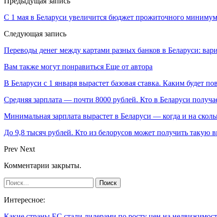
Предыдущая запись
С 1 мая в Беларуси увеличится бюджет прожиточного миниму
Следующая запись
Переводы денег между картами разных банков в Беларуси: вар
Вам также могут понравиться
Еще от автора
В Беларуси с 1 января вырастет базовая ставка. Каким будет п
Средняя зарплата — почти 8000 рублей. Кто в Беларуси получа
Минимальная зарплата вырастет в Беларуси — когда и на сколь
До 9,8 тысяч рублей. Кто из белорусов может получить такую 
Prev
Next
Комментарии закрыты.
Интересное:
Какие страны ЕС стали лидерами по росту цен на недвижимост