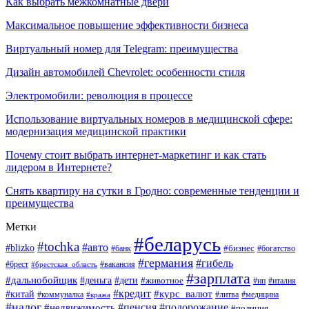
Как выбрать межкомнатные двери
Максимальное повышение эффективности бизнеса
Виртуальный номер для Telegram: преимущества
Дизайн автомобилей Chevrolet: особенности стиля
Электромобили: революция в процессе
Использование виртуальных номеров в медицинской сфере:
модернизация медицинской практики
Почему стоит выбрать интернет-маркетинг и как стать
лидером в Интернете?
Снять квартиру на сутки в Гродно: современные тенденции и
преимущества
Метки
#беларусь
#tochka
#авто
#blizko
#банк
#бизнес
#богатство
#германия
#гибель
#вакансия
#брест
#брестская_область
#зарплата
#дальнобойщик
#дети
#деньга
#животное
#италия
#ип
#кредит
#курс_валют
#китай
#литва
#медицина
#коммуналка
#кража
#налог
#пенсия
#подорожание
#недвижимость
#полиция