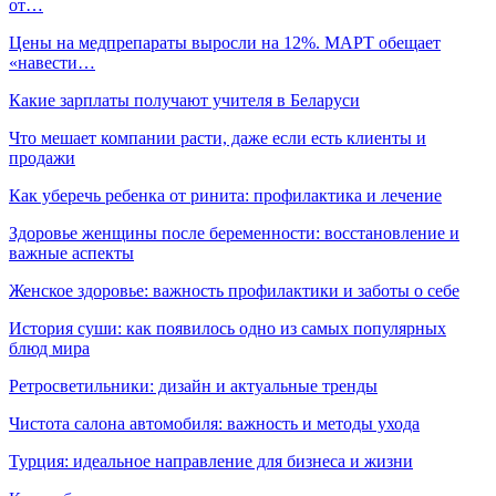
от…
Цены на медпрепараты выросли на 12%. МАРТ обещает
«навести…
Какие зарплаты получают учителя в Беларуси
Что мешает компании расти, даже если есть клиенты и
продажи
Как уберечь ребенка от ринита: профилактика и лечение
Здоровье женщины после беременности: восстановление и
важные аспекты
Женское здоровье: важность профилактики и заботы о себе
История суши: как появилось одно из самых популярных
блюд мира
Ретросветильники: дизайн и актуальные тренды
Чистота салона автомобиля: важность и методы ухода
Турция: идеальное направление для бизнеса и жизни