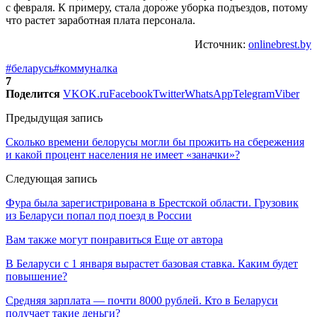
с февраля. К примеру, стала дороже уборка подъездов, потому
что растет заработная плата персонала.
Источник:
onlinebrest.by
#беларусь
#коммуналка
7
Поделится
VK
OK.ru
Facebook
Twitter
WhatsApp
Telegram
Viber
Предыдущая запись
Сколько времени белорусы могли бы прожить на сбережения
и какой процент населения не имеет «заначки»?
Следующая запись
Фура была зарегистрирована в Брестской области. Грузовик
из Беларуси попал под поезд в России
Вам также могут понравиться
Еще от автора
В Беларуси с 1 января вырастет базовая ставка. Каким будет
повышение?
Средняя зарплата — почти 8000 рублей. Кто в Беларуси
получает такие деньги?