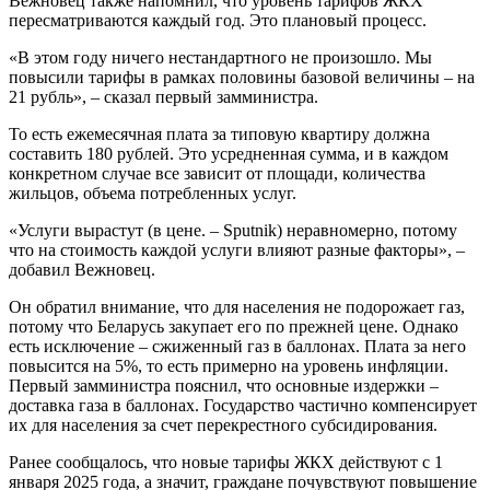
Вежновец также напомнил, что уровень тарифов ЖКХ
пересматриваются каждый год. Это плановый процесс.
«В этом году ничего нестандартного не произошло. Мы
повысили тарифы в рамках половины базовой величины – на
21 рубль», – сказал первый замминистра.
То есть ежемесячная плата за типовую квартиру должна
составить 180 рублей. Это усредненная сумма, и в каждом
конкретном случае все зависит от площади, количества
жильцов, объема потребленных услуг.
«Услуги вырастут (в цене. – Sputnik) неравномерно, потому
что на стоимость каждой услуги влияют разные факторы», –
добавил Вежновец.
Он обратил внимание, что для населения не подорожает газ,
потому что Беларусь закупает его по прежней цене. Однако
есть исключение – сжиженный газ в баллонах. Плата за него
повысится на 5%, то есть примерно на уровень инфляции.
Первый замминистра пояснил, что основные издержки –
доставка газа в баллонах. Государство частично компенсирует
их для населения за счет перекрестного субсидирования.
Ранее сообщалось, что новые тарифы ЖКХ действуют с 1
января 2025 года, а значит, граждане почувствуют повышение