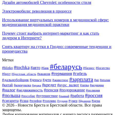
Дизайн автомобилей Chevrolet: особенности стиля
Электромобили: революция в процессе
Использование виртуальных номеров в медицинской сфере:
модернизация медицинской практики
Почему стоит выбрать интернет-маркетинг и как стать
лидером в Интернете?
Снять квартиру на сутки в Гродно: современные тенденции и
преимущества
Метки
#беларусь
#tochka
#авто
#blizko
#банк
#бизнес
#богатство
#германия
#гибель
#вакансия
#брест
#брестская_область
#зарплата
#дальнобойщик
#дети
#деньга
#животное
#италия
#ип
#кредит
#курс_валют
#китай
#литва
#медицина
#коммуналка
#кража
#налог
#пенсия
#подорожание
#недвижимость
#полиция
#польша
#россия
#работа
#пособие
#путешествие
#пьяный
#сигарета
#сша
#топливо
#умер
#цена
#телефон
#турция
#франция
© 2026 - Новости Бреста и Брестской области. Все права
защищены.
Любое копирование материалов с нашего ресурса разрешается