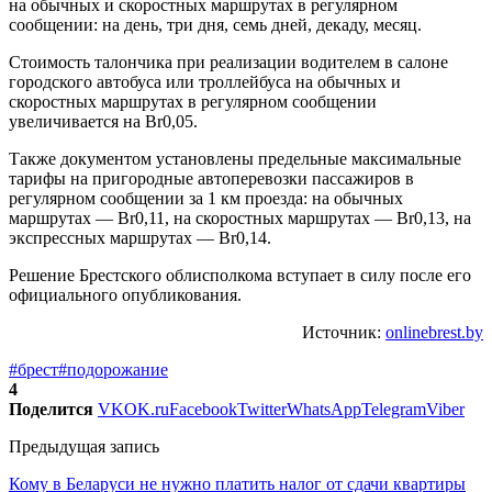
на обычных и скоростных маршрутах в регулярном
сообщении: на день, три дня, семь дней, декаду, месяц.
Стоимость талончика при реализации водителем в салоне
городского автобуса или троллейбуса на обычных и
скоростных маршрутах в регулярном сообщении
увеличивается на Br0,05.
Также документом установлены предельные максимальные
тарифы на пригородные автоперевозки пассажиров в
регулярном сообщении за 1 км проезда: на обычных
маршрутах — Br0,11, на скоростных маршрутах — Br0,13, на
экспрессных маршрутах — Br0,14.
Решение Брестского облисполкома вступает в силу после его
официального опубликования.
Источник:
onlinebrest.by
#брест
#подорожание
4
Поделится
VK
OK.ru
Facebook
Twitter
WhatsApp
Telegram
Viber
Предыдущая запись
Кому в Беларуси не нужно платить налог от сдачи квартиры