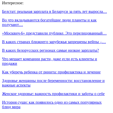
Интересное:
Белстат: реальная зарплата в Беларуси за пять лет выросла…
Во что вкладываются богатейшие люди планеты и как
получают…
«Москвич-6» представили публике. Это перелицованный…
В каких странах ближнего зарубежья запрещены вейпы –…
В каких белорусских регионах самые низкие зарплаты?
Что мешает компании расти, даже если есть клиенты и
продажи
Как уберечь ребенка от ринита: профилактика и лечение
Здоровье женщины после беременности: восстановление и
важные аспекты
Женское здоровье: важность профилактики и заботы о себе
История суши: как появилось одно из самых популярных
блюд мира