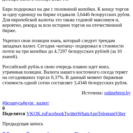
Евро подорожал на две с половиной копейки. К концу торгов
за одну единицу на бирже отдавали 3,6446 белорусских рубля.
Для европейской валюты это также годовой максимум и,
вероятно, рекорд за всю историю торгов на отечественной
бирже.
Укрепил свои позиции юань, который следует трендам
западных валют. Сегодня «китаец» подорожал в стоимости
почти на три копейки до 4,7297 белорусских рублей (за 10
юаней).
Российский рубль в свою очередь плавно идет вниз,
утрачивая позиции. Валюта нашего восточного соседа теряет
на сегодняшних торгах 0,37%. В данный момент биржевая
стоимость одной сотни составляет 3,4346 белорусских рубля.
Источник:
onlinebrest.by
#беларусь
#курс_валют
0
Поделится
VK
OK.ru
Facebook
Twitter
WhatsApp
Telegram
Viber
Предыдущая запись