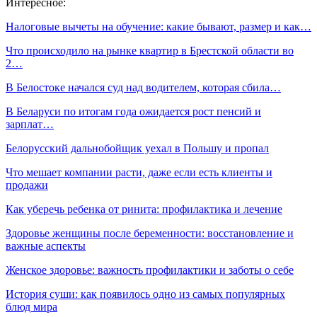
Интересное:
Налоговые вычеты на обучение: какие бывают, размер и как…
Что происходило на рынке квартир в Брестской области во
2…
В Белостоке начался суд над водителем, которая сбила…
В Беларуси по итогам года ожидается рост пенсий и
зарплат…
Белорусский дальнобойщик уехал в Польшу и пропал
Что мешает компании расти, даже если есть клиенты и
продажи
Как уберечь ребенка от ринита: профилактика и лечение
Здоровье женщины после беременности: восстановление и
важные аспекты
Женское здоровье: важность профилактики и заботы о себе
История суши: как появилось одно из самых популярных
блюд мира