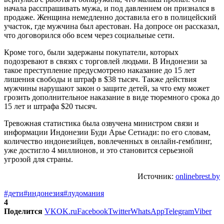
начала расспрашивать мужа, и под давлением он признался в
продаже. Женщина немедленно доставила его в полицейский
участок, где мужчина был арестован. На допросе он рассказал,
что договорился обо всем через социальные сети.
Кроме того, были задержаны покупатели, которых
подозревают в связях с торговлей людьми. В Индонезии за
такое преступление предусмотрено наказание до 15 лет
лишения свободы и штраф в $38 тысяч. Также действия
мужчины нарушают закон о защите детей, за что ему может
грозить дополнительное наказание в виде тюремного срока до
15 лет и штрафа $20 тысяч.
Тревожная статистика была озвучена министром связи и
информации Индонезии Буди Арье Сетиади: по его словам,
количество индонезийцев, вовлеченных в онлайн-гемблинг,
уже достигло 4 миллионов, и это становится серьезной
угрозой для страны.
Источник:
onlinebrest.by
#дети
#индонезия
#лудомания
4
Поделится
VK
OK.ru
Facebook
Twitter
WhatsApp
Telegram
Viber