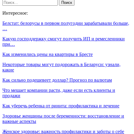
Интересное:
Белстат: белорусы в первом полугодии зарабатывали больше,
…
Какую господдержку смогут получить ИП и ремесленники
при…
Как изменились цены на квартиры в Бресте
Некоторые товары могут подорожать в Беларуси: узнали,
какие
Как сильно подешевеет доллар? Прогноз по валютам
Что мешает компании расти, даже если есть клиенты и
продажи
Как уберечь ребенка от ринита: профилактика и лечение
Здоровье женщины после беременности: восстановление и
важные аспекты
Женское здоровье: важность профилактики и заботы о себе