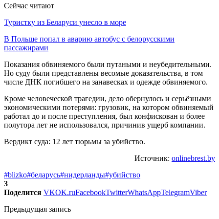
Сейчас читают
Туристку из Беларуси унесло в море
В Польше попал в аварию автобус с белорусскими
пассажирами
Показания обвиняемого были путаными и неубедительными.
Но суду были представлены весомые доказательства, в том
числе ДНК погибшего на занавесках и одежде обвиняемого.
Кроме человеческой трагедии, дело обернулось и серьёзными
экономическими потерями: грузовик, на котором обвиняемый
работал до и после преступления, был конфискован и более
полутора лет не использовался, причинив ущерб компании.
Вердикт суда: 12 лет тюрьмы за убийство.
Источник:
onlinebrest.by
#blizko
#беларусь
#нидерланды
#убийство
3
Поделится
VK
OK.ru
Facebook
Twitter
WhatsApp
Telegram
Viber
Предыдущая запись