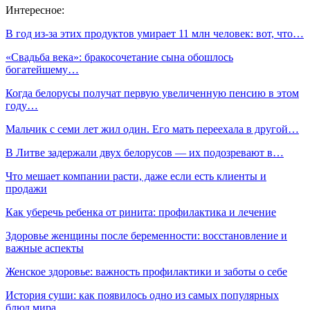
Интересное:
В год из-за этих продуктов умирает 11 млн человек: вот, что…
«Свадьба века»: бракосочетание сына обошлось
богатейшему…
Когда белорусы получат первую увеличенную пенсию в этом
году…
Мальчик с семи лет жил один. Его мать переехала в другой…
В Литве задержали двух белорусов — их подозревают в…
Что мешает компании расти, даже если есть клиенты и
продажи
Как уберечь ребенка от ринита: профилактика и лечение
Здоровье женщины после беременности: восстановление и
важные аспекты
Женское здоровье: важность профилактики и заботы о себе
История суши: как появилось одно из самых популярных
блюд мира