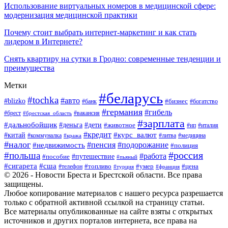
Использование виртуальных номеров в медицинской сфере:
модернизация медицинской практики
Почему стоит выбрать интернет-маркетинг и как стать
лидером в Интернете?
Снять квартиру на сутки в Гродно: современные тенденции и
преимущества
Метки
#беларусь
#tochka
#авто
#blizko
#банк
#бизнес
#богатство
#германия
#гибель
#вакансия
#брест
#брестская_область
#зарплата
#дальнобойщик
#дети
#деньга
#животное
#италия
#ип
#кредит
#курс_валют
#китай
#литва
#медицина
#коммуналка
#кража
#налог
#пенсия
#подорожание
#недвижимость
#полиция
#польша
#россия
#работа
#пособие
#путешествие
#пьяный
#сигарета
#сша
#топливо
#умер
#цена
#телефон
#турция
#франция
© 2026 - Новости Бреста и Брестской области. Все права
защищены.
Любое копирование материалов с нашего ресурса разрешается
только с обратной активной ссылкой на страницу статьи.
Все материалы опубликованные на сайте взяты с открытых
источников и других порталов интернета, все права на