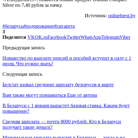
Silver по 7,40 рубля за пачку.
Источник:
onlinebrest.by
#беларусь
#подорожание
#сигарета
3
Поделится
VK
OK.ru
Facebook
Twitter
WhatsApp
Telegram
Viber
Предыдущая запись
Новшество по выплате пенсий и пособий вступит в силу с 1
июля. Что нужно знать?
Следующая запись
Белстат назвал среднюю зарплату белорусов в марте
Вам также могут понравиться
Еще от автора
В Беларуси с 1 января вырастет базовая ставка. Каким будет
повышение?
Средняя зарплата — почти 8000 рублей. Кто в Беларуси
получает такие деньги?
Минимальная зарплата вырастет в Беларуси — когда и на