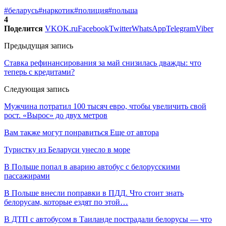
#беларусь
#наркотик
#полиция
#польша
4
Поделится
VK
OK.ru
Facebook
Twitter
WhatsApp
Telegram
Viber
Предыдущая запись
Ставка рефинансирования за май снизилась дважды: что
теперь с кредитами?
Следующая запись
Мужчина потратил 100 тысяч евро, чтобы увеличить свой
рост. «Вырос» до двух метров
Вам также могут понравиться
Еще от автора
Туристку из Беларуси унесло в море
В Польше попал в аварию автобус с белорусскими
пассажирами
В Польше внесли поправки в ПДД. Что стоит знать
белорусам, которые ездят по этой…
В ДТП с автобусом в Таиланде пострадали белорусы — что