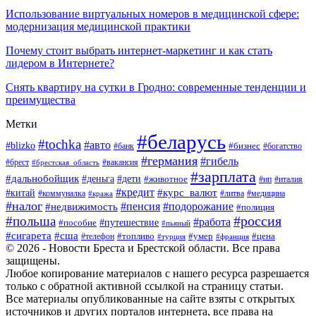
Использование виртуальных номеров в медицинской сфере:
модернизация медицинской практики
Почему стоит выбрать интернет-маркетинг и как стать
лидером в Интернете?
Снять квартиру на сутки в Гродно: современные тенденции и
преимущества
Метки
#беларусь
#tochka
#авто
#blizko
#банк
#бизнес
#богатство
#германия
#гибель
#вакансия
#брест
#брестская_область
#зарплата
#дальнобойщик
#дети
#деньга
#животное
#италия
#ип
#кредит
#курс_валют
#китай
#литва
#медицина
#коммуналка
#кража
#налог
#пенсия
#подорожание
#недвижимость
#полиция
#польша
#россия
#работа
#пособие
#путешествие
#пьяный
#сигарета
#сша
#топливо
#умер
#цена
#телефон
#турция
#франция
© 2026 - Новости Бреста и Брестской области. Все права
защищены.
Любое копирование материалов с нашего ресурса разрешается
только с обратной активной ссылкой на страницу статьи.
Все материалы опубликованные на сайте взяты с открытых
источников и других порталов интернета, все права на