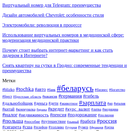
Виртуальный номер для Telegram: преимущества
Дизайн автомобилей Chevrolet: особенности стиля
Электромобили: революция в процессе
Использование виртуальных номеров в медицинской сфере:
модернизация медицинской практики
Почему стоит выбрать интернет-маркетинг и как стать
лидером в Интернете?
Снять квартиру на сутки в Гродно: современные тенденции и
преимущества
Метки
#беларусь
#tochka
#авто
#blizko
#банк
#бизнес
#богатство
#германия
#гибель
#вакансия
#брест
#брестская_область
#зарплата
#дальнобойщик
#дети
#деньга
#животное
#италия
#ип
#кредит
#курс_валют
#китай
#литва
#медицина
#коммуналка
#кража
#налог
#пенсия
#подорожание
#недвижимость
#полиция
#польша
#россия
#работа
#пособие
#путешествие
#пьяный
#сигарета
#сша
#топливо
#умер
#цена
#телефон
#турция
#франция