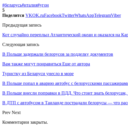
#беларусь
#италия
#угон
5
Поделится
VK
OK.ru
Facebook
Twitter
WhatsApp
Telegram
Viber
Предыдущая запись
Кот случайно переплыл Атлантический океан и оказался на Ка
Следующая запись
В Польше задержали белорусов за подделку документов
Вам также могут понравиться
Еще от автора
Туристку из Беларуси унесло в море
В Польше попал в аварию автобус с белорусскими пассажирам
В Польше внесли поправки в ПДД. Что стоит знать белорусам,
В ДТП с автобусом в Таиланде пострадали белорусы — что рас
Prev
Next
Комментарии закрыты.