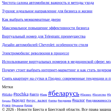
Чистота салона автомобиля: важность и методы ухода
Турция: идеальное направление для бизнеса и жизни
Как выбрать межкомнатные двери
Максимальное повышение эффективности бизнеса
Виртуальный номер для Telegram: преимущества
Дизайн автомобилей Chevrolet: особенности стиля
Электромобили: революция в процессе
Использование виртуальных номеров в медицинской сфере: м
Почему стоит выбрать интернет-маркетинг и как стать лидером
Снять квартиру на сутки в Гродно: современные тенденции и 
Метки
#беларусь
#tochka
#авто
#blizko
#банк
#бизнес
#богатство
#б
#налог
#кредит
#курс_валют
#недвижимост
#литва
#медицина
#кража
#умер
#цена
#франция
© 2026 - Новости Бреста и Брестской области. Все права защи