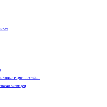
рибах
и
 которые ездят по этой…
сказал очевидец