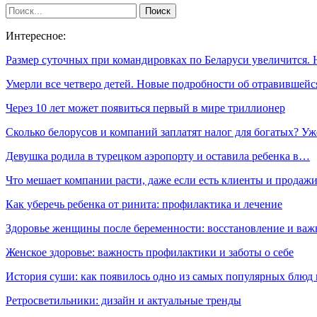
Интересное:
Размер суточных при командировках по Беларуси увеличится.
Умерли все четверо детей. Новые подробности об отравившей
Через 10 лет может появиться первый в мире триллионер
Сколько белорусов и компаний заплатят налог для богатых? У
Девушка родила в турецком аэропорту и оставила ребенка в…
Что мешает компании расти, даже если есть клиенты и продаж
Как уберечь ребенка от ринита: профилактика и лечение
Здоровье женщины после беременности: восстановление и важ
Женское здоровье: важность профилактики и заботы о себе
История суши: как появилось одно из самых популярных блюд
Ретросветильники: дизайн и актуальные тренды