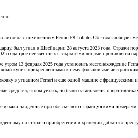
 литовца с похищенным Ferrari F8 Tributo. Об этом сообщает ме
у, был угнан в Швейцарии 28 августа 2023 года. Стражи поряд
2025 года трое неизвестных с закрытыми лицами проникли на па
утром 13 февраля 2025 года установить местонахождение Ferra
тивный купе с прикрепленными к нему фальшивыми австрийским
арковку в угнанном Ferrari и еще одной машине с французскими 
ые средства, чтобы уехать, но были остановлены оперативниками
кже изъяли найденные при обыске авто с французскими номерам
ужденному по статье о приобретении и хранении добытого прест