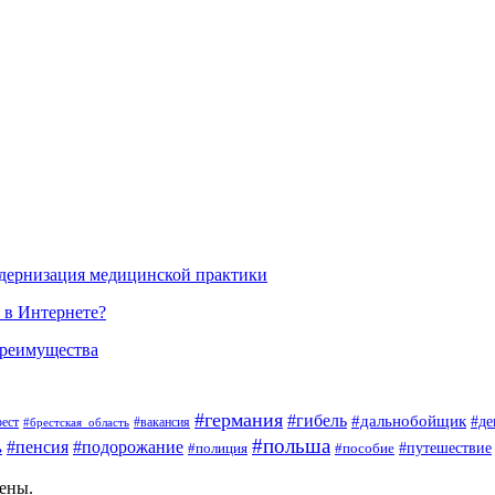
одернизация медицинской практики
 в Интернете?
преимущества
#германия
#гибель
#дальнобойщик
#де
#вакансия
рест
#брестская_область
#польша
#пенсия
#подорожание
ь
#пособие
#путешествие
#полиция
щены.