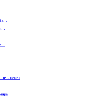
 На…
ся…
же…
и
ные аспекты
 мира