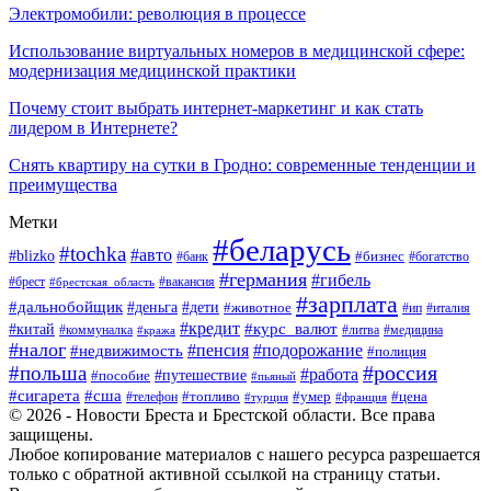
Электромобили: революция в процессе
Использование виртуальных номеров в медицинской сфере:
модернизация медицинской практики
Почему стоит выбрать интернет-маркетинг и как стать
лидером в Интернете?
Снять квартиру на сутки в Гродно: современные тенденции и
преимущества
Метки
#беларусь
#tochka
#авто
#blizko
#банк
#бизнес
#богатство
#германия
#гибель
#вакансия
#брест
#брестская_область
#зарплата
#дальнобойщик
#дети
#деньга
#животное
#италия
#ип
#кредит
#курс_валют
#китай
#литва
#медицина
#коммуналка
#кража
#налог
#пенсия
#подорожание
#недвижимость
#полиция
#польша
#россия
#работа
#пособие
#путешествие
#пьяный
#сигарета
#сша
#топливо
#умер
#цена
#телефон
#турция
#франция
© 2026 - Новости Бреста и Брестской области. Все права
защищены.
Любое копирование материалов с нашего ресурса разрешается
только с обратной активной ссылкой на страницу статьи.