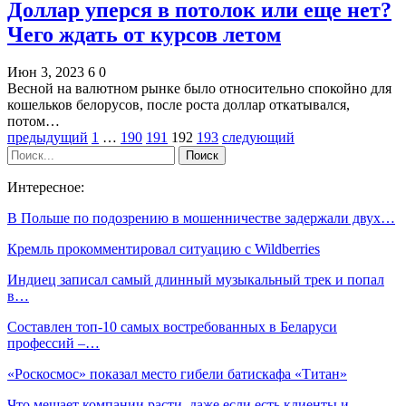
Доллар уперся в потолок или еще нет?
Чего ждать от курсов летом
Июн 3, 2023
6
0
Весной на валютном рынке было относительно спокойно для
кошельков белорусов, после роста доллар откатывался,
потом…
предыдущий
1
…
190
191
192
193
следующий
Интересное:
В Польше по подозрению в мошенничестве задержали двух…
Кремль прокомментировал ситуацию с Wildberries
Индиец записал самый длинный музыкальный трек и попал
в…
Составлен топ-10 самых востребованных в Беларуси
профессий –…
«Роскосмос» показал место гибели батискафа «Титан»
Что мешает компании расти, даже если есть клиенты и