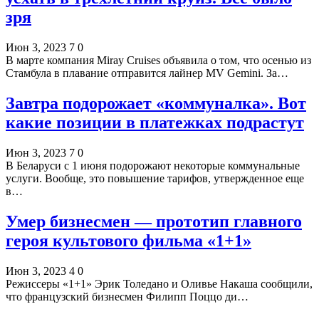
зря
Июн 3, 2023
7
0
В марте компания Miray Cruises объявила о том, что осенью из
Стамбула в плавание отправится лайнер MV Gemini. За…
Завтра подорожает «коммуналка». Вот
какие позиции в платежках подрастут
Июн 3, 2023
7
0
В Беларуси с 1 июня подорожают некоторые коммунальные
услуги. Вообще, это повышение тарифов, утвержденное еще
в…
Умер бизнесмен — прототип главного
героя культового фильма «1+1»
Июн 3, 2023
4
0
Режиссеры «1+1» Эрик Толедано и Оливье Накаша сообщили,
что французский бизнесмен Филипп Поццо ди…