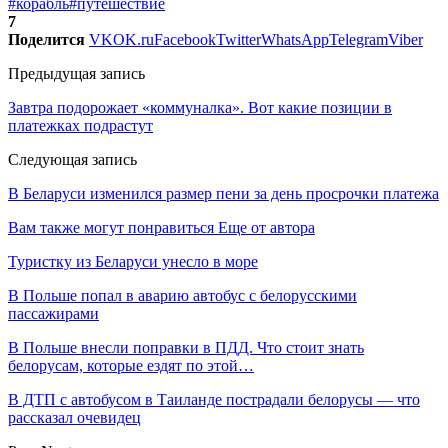
#корабль
#путешествие
7
Поделится
VK
OK.ru
Facebook
Twitter
WhatsApp
Telegram
Viber
Предыдущая запись
Завтра подорожает «коммуналка». Вот какие позиции в
платежках подрастут
Следующая запись
В Беларуси изменился размер пени за день просрочки платежа
Вам также могут понравиться
Еще от автора
Туристку из Беларуси унесло в море
В Польше попал в аварию автобус с белорусскими
пассажирами
В Польше внесли поправки в ПДД. Что стоит знать
белорусам, которые ездят по этой…
В ДТП с автобусом в Таиланде пострадали белорусы — что
рассказал очевидец