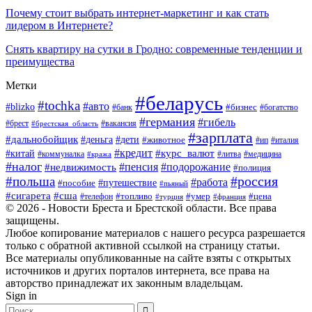
Почему стоит выбрать интернет-маркетинг и как стать
лидером в Интернете?
Снять квартиру на сутки в Гродно: современные тенденции и
преимущества
Метки
#беларусь
#tochka
#авто
#blizko
#банк
#бизнес
#богатство
#германия
#гибель
#вакансия
#брест
#брестская_область
#зарплата
#дальнобойщик
#дети
#деньга
#животное
#италия
#ип
#кредит
#курс_валют
#китай
#литва
#медицина
#коммуналка
#кража
#налог
#пенсия
#подорожание
#недвижимость
#полиция
#польша
#россия
#работа
#пособие
#путешествие
#пьяный
#сигарета
#сша
#топливо
#умер
#цена
#телефон
#турция
#франция
© 2026 - Новости Бреста и Брестской области. Все права
защищены.
Любое копирование материалов с нашего ресурса разрешается
только с обратной активной ссылкой на страницу статьи.
Все материалы опубликованные на сайте взяты с открытых
источников и других порталов интернета, все права на
авторство принадлежат их законным владельцам.
Sign in