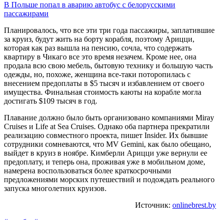
В Польше попал в аварию автобус с белорусскими
пассажирами
Планировалось, что все эти три года пассажиры, заплатившие
за круиз, будут жить на борту корабля, поэтому Арицци,
которая как раз вышла на пенсию, сочла, что содержать
квартиру в Чикаго все это время незачем. Кроме нее, она
продала всю свою мебель, бытовую технику и большую часть
одежды, но, похоже, женщина все-таки поторопилась с
внесением предоплаты в $5 тысяч и избавлением от своего
имущества. Финальная стоимость каюты на корабле могла
достигать $109 тысяч в год.
Плавание должно было быть организовано компаниями Miray
Cruises и Life at Sea Cruises. Однако оба партнера прекратили
реализацию совместного проекта, пишет Insider. Их бывшие
сотрудники сомневаются, что MV Gemini, как было обещано,
выйдет в круиз в ноябре. Кимберли Арицци уже вернули ее
предоплату, и теперь она, проживая уже в мобильном доме,
намерена воспользоваться более краткосрочными
предложениями морских путешествий и подождать реального
запуска многолетних круизов.
Источник:
onlinebrest.by