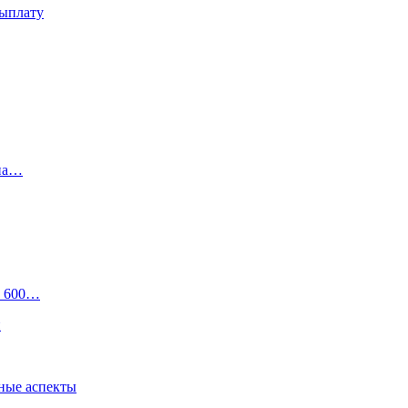
выплату
 на…
а 600…
и
ные аспекты