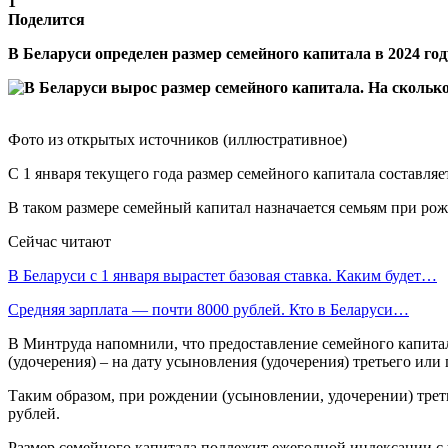
1
Поделится
В Беларуси определен размер семейного капитала в 2024 го
Фото из открытых источников (иллюстративное)
С 1 января текущего года размер семейного капитала составля
В таком размере семейный капитал назначается семьям при рож
Сейчас читают
В Беларуси с 1 января вырастет базовая ставка. Каким будет…
Средняя зарплата — почти 8000 рублей. Кто в Беларуси…
В Минтруда напомнили, что предоставление семейного капитал
(удочерения) – на дату усыновления (удочерения) третьего или
Таким образом, при рождении (усыновлении, удочерении) треть
рублей.
Размер семейного капитала подлежит ежегодной индексации с