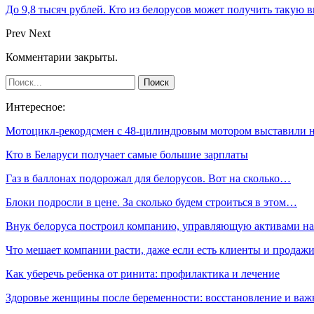
До 9,8 тысяч рублей. Кто из белорусов может получить такую 
Prev
Next
Комментарии закрыты.
Интересное:
Мотоцикл-рекордсмен с 48-цилиндровым мотором выставили
Кто в Беларуси получает самые большие зарплаты
Газ в баллонах подорожал для белорусов. Вот на сколько…
Блоки подросли в цене. За сколько будем строиться в этом…
Внук белоруса построил компанию, управляющую активами н
Что мешает компании расти, даже если есть клиенты и продаж
Как уберечь ребенка от ринита: профилактика и лечение
Здоровье женщины после беременности: восстановление и важ