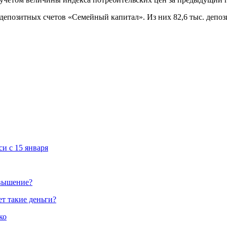
депозитных счетов «Семейный капитал». Из них 82,6 тыс. депози
си с 15 января
овышение?
ет такие деньги?
ко