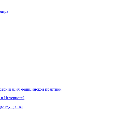
 мира
одернизация медицинской практики
 в Интернете?
преимущества