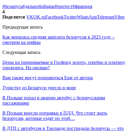
#беларусь
#дальнобойщик
#протест
#франция
4
Поделится
VK
OK.ru
Facebook
Twitter
WhatsApp
Telegram
Viber
Предыдущая запись
Как менялась средняя зарплата белорусов в 2023 году –
смотрим на цифры
Следующая запись
Цены на принимаемые в Госфонд золото, серебро и платину
снизились. На сколько?
Вам также могут понравиться
Еще от автора
Туристку из Беларуси унесло в море
В Польше попал в аварию автобус с белорусскими
пассажирами
В Польше внесли поправки в ПДД. Что стоит знать
белорусам, которые ездят по этой…
В ДТП с автобусом в Таиланде пострадали белорусы — что