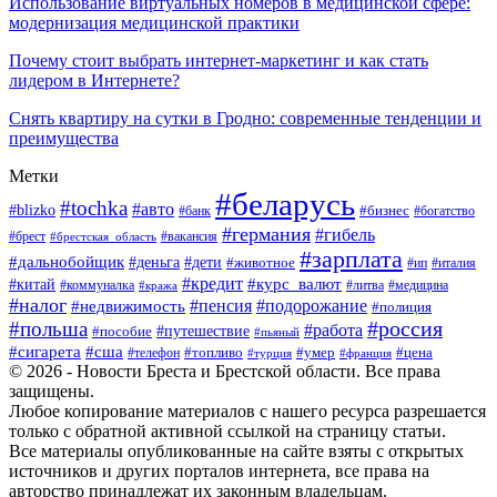
Использование виртуальных номеров в медицинской сфере:
модернизация медицинской практики
Почему стоит выбрать интернет-маркетинг и как стать
лидером в Интернете?
Снять квартиру на сутки в Гродно: современные тенденции и
преимущества
Метки
#беларусь
#tochka
#авто
#blizko
#банк
#бизнес
#богатство
#германия
#гибель
#вакансия
#брест
#брестская_область
#зарплата
#дальнобойщик
#дети
#деньга
#животное
#италия
#ип
#кредит
#курс_валют
#китай
#литва
#медицина
#коммуналка
#кража
#налог
#пенсия
#подорожание
#недвижимость
#полиция
#польша
#россия
#работа
#пособие
#путешествие
#пьяный
#сигарета
#сша
#топливо
#умер
#цена
#телефон
#турция
#франция
© 2026 - Новости Бреста и Брестской области. Все права
защищены.
Любое копирование материалов с нашего ресурса разрешается
только с обратной активной ссылкой на страницу статьи.
Все материалы опубликованные на сайте взяты с открытых
источников и других порталов интернета, все права на
авторство принадлежат их законным владельцам.