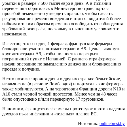
убытки в размере 7 500 тысяч евро в день. А в Испании
перевозчики обратилась в Министерство транспорта с
просьбой немедленно утвердить правило, чтобы сделать
регулирование времени вождения и отдыха водителей более
гибким и таким образом временно освободить от соблюдения
требований тахографа, поскольку в нынешних условиях это
невозможно.
Известно, что сегодня, 1 февраля, французские фермеры
блокировали участок автомагистрали и А9. Цель – замкнуть
круг автострады А9, чтобы полностью перекрыть
пограничный пункт с Испанией. С раннего утра фермеры
начали операцию по замедлению движения и блокированию
проезда к полудню.
Нечто похожее происходит и в других странах: бельгийские,
итальянские (в регионе Ломбардия) и португальские фермеры
также мобилизуются. А на территории Франции дороги N10 и
A10 стали черной точкой протестов. Менее чем за 48 часов
было опустошено и/или перевернуто 17 грузовиков.
Напомним, французские фермеры протестуют против падения
доходов из-за инфляции и «зеленых» планов ЕС.
Источник:
onlinebrest.by