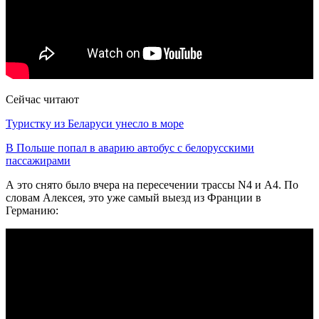
Сейчас читают
Туристку из Беларуси унесло в море
В Польше попал в аварию автобус с белорусскими
пассажирами
А это снято было вчера на пересечении трассы N4 и А4. По
словам Алексея, это уже самый выезд из Франции в
Германию: