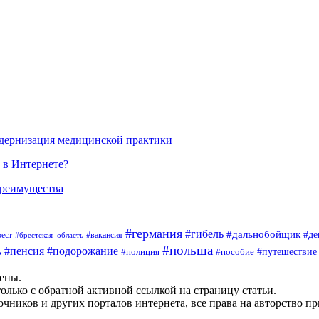
одернизация медицинской практики
 в Интернете?
преимущества
#германия
#гибель
#дальнобойщик
#де
#вакансия
рест
#брестская_область
#польша
#пенсия
#подорожание
ь
#пособие
#путешествие
#полиция
щены.
олько с обратной активной ссылкой на страницу статьи.
чников и других порталов интернета, все права на авторство п