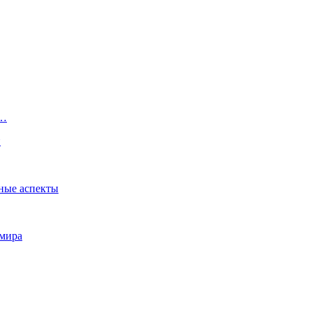
и…
и
ные аспекты
 мира