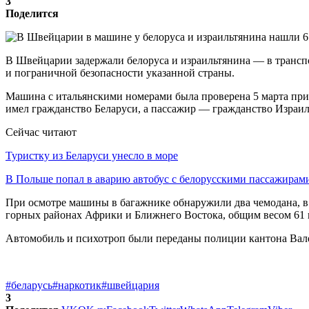
3
Поделится
В Швейцарии задержали белоруса и израильтянина — в транспо
и пограничной безопасности указанной страны.
Машина с итальянскими номерами была проверена 5 марта при 
имел гражданство Беларуси, а пассажир — гражданство Израил
Сейчас читают
Туристку из Беларуси унесло в море
В Польше попал в аварию автобус с белорусскими пассажирам
При осмотре машины в багажнике обнаружили два чемодана, в 
горных районах Африки и Ближнего Востока, общим весом 61 к
Автомобиль и психотроп были переданы полиции кантона Вале 
#беларусь
#наркотик
#швейцария
3