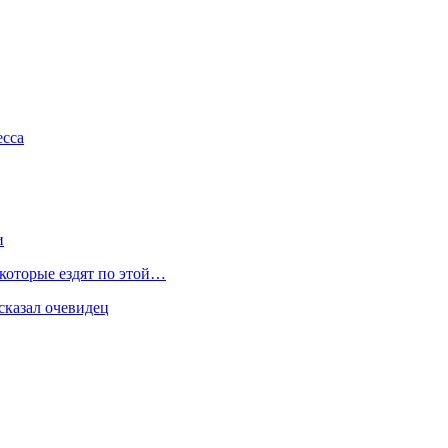
есса
и
 которые ездят по этой…
сказал очевидец