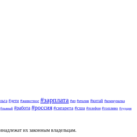
#зарплата
#дети
#китай
ньга
#животное
#италия
#ип
#коммуналка
#россия
#работа
#сигарета
#сша
#топливо
#пьяный
#телефон
#турция
ринадлежат их законным владельцам.