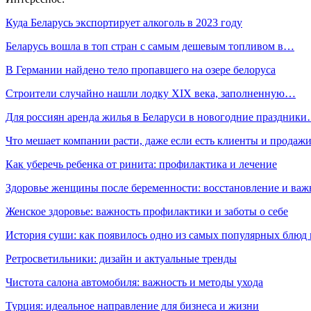
Куда Беларусь экспортирует алкоголь в 2023 году
Беларусь вошла в топ стран с самым дешевым топливом в…
В Германии найдено тело пропавшего на озере белоруса
Строители случайно нашли лодку XIX века, заполненную…
Для россиян аренда жилья в Беларуси в новогодние праздник
Что мешает компании расти, даже если есть клиенты и продаж
Как уберечь ребенка от ринита: профилактика и лечение
Здоровье женщины после беременности: восстановление и важ
Женское здоровье: важность профилактики и заботы о себе
История суши: как появилось одно из самых популярных блюд
Ретросветильники: дизайн и актуальные тренды
Чистота салона автомобиля: важность и методы ухода
Турция: идеальное направление для бизнеса и жизни