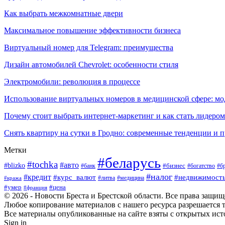
Как выбрать межкомнатные двери
Максимальное повышение эффективности бизнеса
Виртуальный номер для Telegram: преимущества
Дизайн автомобилей Chevrolet: особенности стиля
Электромобили: революция в процессе
Использование виртуальных номеров в медицинской сфере: м
Почему стоит выбрать интернет-маркетинг и как стать лидером
Снять квартиру на сутки в Гродно: современные тенденции и 
Метки
#беларусь
#tochka
#авто
#blizko
#банк
#бизнес
#богатство
#б
#налог
#кредит
#курс_валют
#недвижимост
#литва
#медицина
#кража
#умер
#цена
#франция
© 2026 - Новости Бреста и Брестской области. Все права защи
Любое копирование материалов с нашего ресурса разрешается т
Все материалы опубликованные на сайте взяты с открытых исто
Sign in