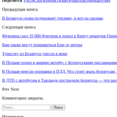
Поделится
VK
OK.ru
Facebook
Twitter
WhatsApp
Telegram
Viber
Предыдущая запись
В Беларуси снова подорожает топливо, и вот на сколько
Следующая запись
Мужчина съел 35 000 бургеров и попал в Книгу рекордов Гинн
Вам также могут понравиться
Еще от автора
Туристку из Беларуси унесло в море
В Польше попал в аварию автобус с белорусскими пассажирам
В Польше внесли поправки в ПДД. Что стоит знать белорусам,
В ДТП с автобусом в Таиланде пострадали белорусы — что рас
Prev
Next
Комментарии закрыты.
Интересное: