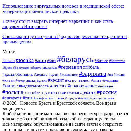
Использование виртуальных номеров в медицинской сфере:
модернизация медицинской практики
Почему стоит выбрать интернет-маркетинг и как стать
лидером в Интернете?
Снять квартиру на сутки в Гродно: современные тенденции и
преимущества
Метки
#беларусь
#tochka
#авто
#blizko
#банк
#бизнес
#богатство
#германия
#гибель
#вакансия
#брест
#брестская_область
#зарплата
#дальнобойщик
#дети
#деньга
#животное
#италия
#ип
#кредит
#курс_валют
#китай
#литва
#медицина
#коммуналка
#кража
#налог
#пенсия
#подорожание
#недвижимость
#полиция
#польша
#россия
#работа
#пособие
#путешествие
#пьяный
#сигарета
#сша
#топливо
#умер
#цена
#телефон
#турция
#франция
© 2026 - Новости Бреста и Брестской области. Все права
защищены.
Любое копирование материалов с нашего ресурса разрешается
только с обратной активной ссылкой на страницу статьи.
Все материалы опубликованные на сайте взяты с открытых
источников и других порталов интернета, все права на