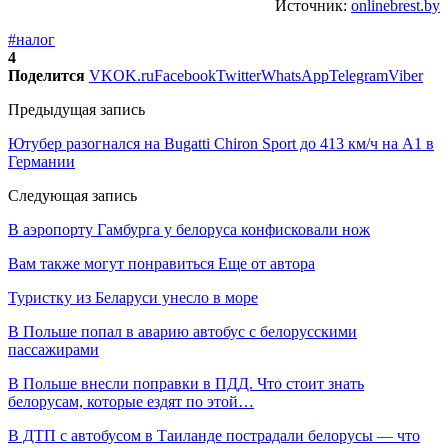
Источник:
onlinebrest.by
#налог
4
Поделится
VK
OK.ru
Facebook
Twitter
WhatsApp
Telegram
Viber
Предыдущая запись
Ютубер разогнался на Bugatti Chiron Sport до 413 км/ч на А1 в
Германии
Следующая запись
В аэропорту Гамбурга у белоруса конфисковали нож
Вам также могут понравиться
Еще от автора
Туристку из Беларуси унесло в море
В Польше попал в аварию автобус с белорусскими
пассажирами
В Польше внесли поправки в ПДД. Что стоит знать
белорусам, которые ездят по этой…
В ДТП с автобусом в Таиланде пострадали белорусы — что