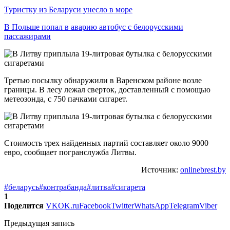
Туристку из Беларуси унесло в море
В Польше попал в аварию автобус с белорусскими
пассажирами
Третью посылку обнаружили в Варенском районе возле
границы. В лесу лежал сверток, доставленный с помощью
метеозонда, с 750 пачками сигарет.
Стоимость трех найденных партий составляет около 9000
евро, сообщает погранслужба Литвы.
Источник:
onlinebrest.by
#беларусь
#контрабанда
#литва
#сигарета
1
Поделится
VK
OK.ru
Facebook
Twitter
WhatsApp
Telegram
Viber
Предыдущая запись