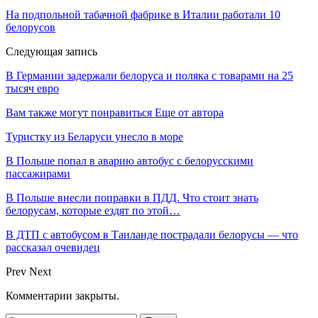
На подпольной табачной фабрике в Италии работали 10
белорусов
Следующая запись
В Германии задержали белоруса и поляка с товарами на 25
тысяч евро
Вам также могут понравиться
Еще от автора
Туристку из Беларуси унесло в море
В Польше попал в аварию автобус с белорусскими
пассажирами
В Польше внесли поправки в ПДД. Что стоит знать
белорусам, которые ездят по этой…
В ДТП с автобусом в Таиланде пострадали белорусы — что
рассказал очевидец
Prev
Next
Комментарии закрыты.