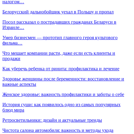
налогом…
Белорусский дальнобойщик уехал в Польшу и пропал
Посол рассказал о пострадавших гражданах Беларуси в
Израиле…
Умер бизнесмен — прототип главного героя культового
фильма…
Что мешает компании расти, даже если есть клиенты и
продажи
Как уберечь ребенка от ринита: профилактика и лечение
Здоровье женщины после беременности: восстановление и
важные аспекты
Женское здоровье: важность профилактики и заботы о себе
История суши: как появилось одно из самых популярных
блюд мира
Ретросветильники: дизайн и актуальные тренды
Чистота салона автомобиля: важность и методы ухода