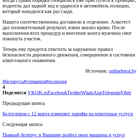
Когда стражи порядка собирались уже приступить к проверке,
водитель дал задний ход и ударился в автомобиль полиции,
который находился как раз сзади.
Нашего соотечественника доставили в отделение. Алкотест
дал положительный результат, взяли анализ крови. После
выполнения всех процедур и внесения залога мужчина смог
покинуть участок.
Теперь ему придется ответить за нарушение правил
безопасности дорожного движения, совершенное в состоянии
алкогольного опьянения.
Источник:
onlinebrest.by
#беларусь
#германия
#полиция
4
Поделится
VK
OK.ru
Facebook
Twitter
WhatsApp
Telegram
Viber
Предыдущая запись
Белтелеком с 12 марта изменяет тарифы на некоторые услуги
Следующая запись
Пьяный белорус в Варшаве разбил окно машины и уснул