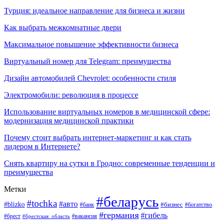
Турция: идеальное направление для бизнеса и жизни
Как выбрать межкомнатные двери
Максимальное повышение эффективности бизнеса
Виртуальный номер для Telegram: преимущества
Дизайн автомобилей Chevrolet: особенности стиля
Электромобили: революция в процессе
Использование виртуальных номеров в медицинской сфере:
модернизация медицинской практики
Почему стоит выбрать интернет-маркетинг и как стать
лидером в Интернете?
Снять квартиру на сутки в Гродно: современные тенденции и
преимущества
Метки
#беларусь
#tochka
#авто
#blizko
#банк
#бизнес
#богатство
#германия
#гибель
#вакансия
#брест
#брестская_область