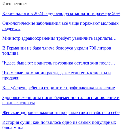
Интересное:
Какие налоги в 2023 году белорусы заплатят в размере 50%
Онкологические заболевания всё чаще поражают молодых
людей.…
Министр здравоохранения требует увеличить зарплаты…
В Германии из бака тягача белоруса украли 700 литров
топлива
Чудеса бывают: водитель грузовика остался жив после…
Что мешает компании расти, даже если есть клиенты и
продажи
Как уберечь ребенка от ринита: профилактика и лечение
Здоровье женщины после беременности: восстановление и
важные аспекты
Женское здоровье: важность профилактики и заботы о себе
История суши: как появилось одно из самых популярных
блюд мира