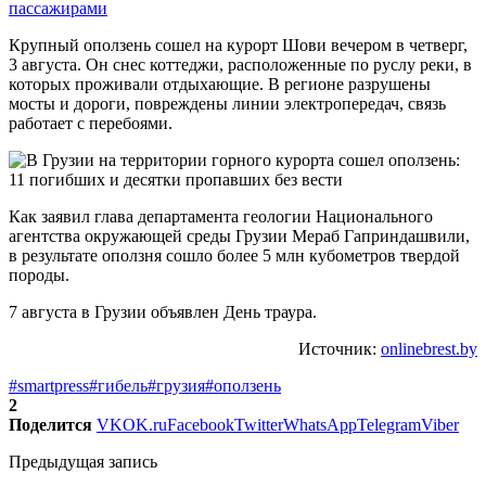
пассажирами
Крупный оползень сошел на курорт Шови вечером в четверг,
3 августа. Он снес коттеджи, расположенные по руслу реки, в
которых проживали отдыхающие. В регионе разрушены
мосты и дороги, повреждены линии электропередач, связь
работает с перебоями.
Как заявил глава департамента геологии Национального
агентства окружающей среды Грузии Мераб Гаприндашвили,
в результате оползня сошло более 5 млн кубометров твердой
породы.
7 августа в Грузии объявлен День траура.
Источник:
onlinebrest.by
#smartpress
#гибель
#грузия
#оползень
2
Поделится
VK
OK.ru
Facebook
Twitter
WhatsApp
Telegram
Viber
Предыдущая запись