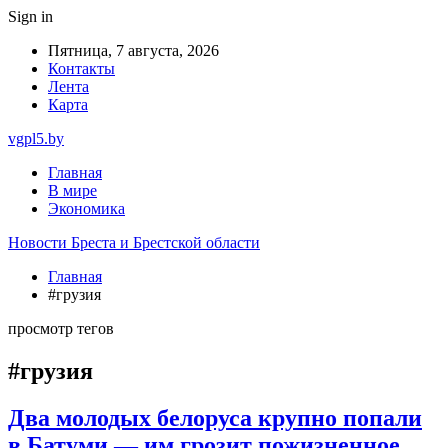
Sign in
Пятница, 7 августа, 2026
Контакты
Лента
Карта
vgpl5.by
Главная
В мире
Экономика
Новости Бреста и Брестской области
Главная
#грузия
просмотр тегов
#грузия
Два молодых белоруса крупно попали
в Батуми — им грозит пожизненное