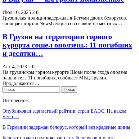
Июл 10, 2025
2
0
Грузинская полиция задержала в Батуми двоих белорусов,
сообщает портал NewsGeorgia со ссылкой на местных…
В Грузии на территории горного
курорта сошел оползень: 11 погибших
и десятки…
Авг 4, 2023
2
0
На грузинском горном курорте Шови после схода оползня
нашли тела 11 погибших, сообщает МВД Грузии.
Продолжаются…
Интересное:
Опубликован зарплатный рейтинг стран ЕАЭС. На каком
месте…
В Германии задержан белорус, который вез краденые шины
Белстат назвал среднюю зарплату белорусов в марте