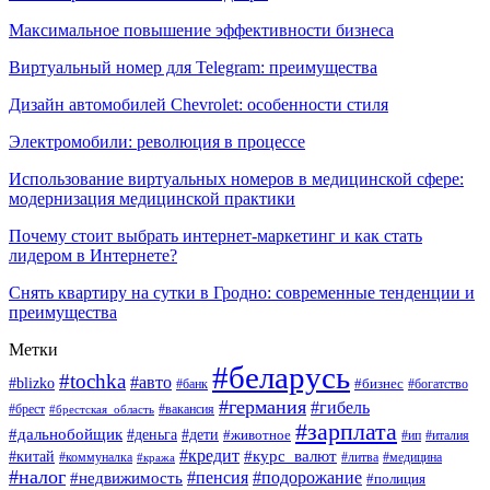
Максимальное повышение эффективности бизнеса
Виртуальный номер для Telegram: преимущества
Дизайн автомобилей Chevrolet: особенности стиля
Электромобили: революция в процессе
Использование виртуальных номеров в медицинской сфере:
модернизация медицинской практики
Почему стоит выбрать интернет-маркетинг и как стать
лидером в Интернете?
Снять квартиру на сутки в Гродно: современные тенденции и
преимущества
Метки
#беларусь
#tochka
#авто
#blizko
#банк
#бизнес
#богатство
#германия
#гибель
#вакансия
#брест
#брестская_область
#зарплата
#дальнобойщик
#дети
#деньга
#животное
#италия
#ип
#кредит
#курс_валют
#китай
#литва
#медицина
#коммуналка
#кража
#налог
#пенсия
#подорожание
#недвижимость
#полиция