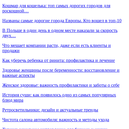
Кошмар для кошелька: топ самых дорогих городов для
роскошной…
Названы самые дорогие города Европы. Кто вошел в топ-10
В Польше в один день в одном месте наказали за скорость
двух…
Что мешает компании расти, даже если есть клиенты и
продажи
Как уберечь ребенка от ринита: профилактика и лечение
Здоровье женщины после беременности: восстановление и
важные аспекты
Женское здоровье: важность профилактики и заботы о себе
История суши: как появилось одно из самых популярных
блюд мира
Ретросветильники: дизайн и актуальные тренды
Чистота салона автомобиля: важность и методы ухода