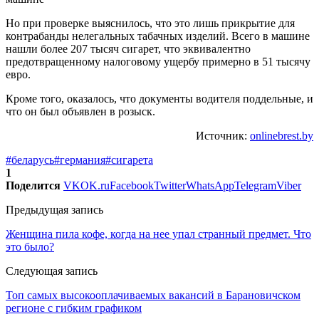
Но при проверке выяснилось, что это лишь прикрытие для
контрабанды нелегальных табачных изделий. Всего в машине
нашли более 207 тысяч сигарет, что эквивалентно
предотвращенному налоговому ущербу примерно в 51 тысячу
евро.
Кроме того, оказалось, что документы водителя поддельные, и
что он был объявлен в розыск.
Источник:
onlinebrest.by
#беларусь
#германия
#сигарета
1
Поделится
VK
OK.ru
Facebook
Twitter
WhatsApp
Telegram
Viber
Предыдущая запись
Женщина пила кофе, когда на нее упал странный предмет. Что
это было?
Следующая запись
Топ самых высокооплачиваемых вакансий в Барановичском
регионе с гибким графиком