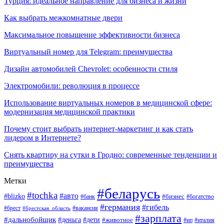
Турция: идеальное направление для бизнеса и жизни
Как выбрать межкомнатные двери
Максимальное повышение эффективности бизнеса
Виртуальный номер для Telegram: преимущества
Дизайн автомобилей Chevrolet: особенности стиля
Электромобили: революция в процессе
Использование виртуальных номеров в медицинской сфере:
модернизация медицинской практики
Почему стоит выбрать интернет-маркетинг и как стать
лидером в Интернете?
Снять квартиру на сутки в Гродно: современные тенденции и
преимущества
Метки
#беларусь
#tochka
#авто
#blizko
#банк
#бизнес
#богатство
#германия
#гибель
#вакансия
#брест
#брестская_область
#зарплата
#дальнобойщик
#дети
#деньга
#животное
#италия
#ип