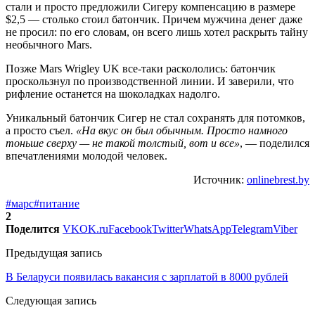
стали и просто предложили Сигеру компенсацию в размере
$2,5 — столько стоил батончик. Причем мужчина денег даже
не просил: по его словам, он всего лишь хотел раскрыть тайну
необычного Mars.
Позже Mars Wrigley UK все-таки раскололись: батончик
проскользнул по производственной линии. И заверили, что
рифление останется на шоколадках надолго.
Уникальный батончик Сигер не стал сохранять для потомков,
а просто съел.
«На вкус он был обычным. Просто намного
тоньше сверху — не такой толстый, вот и все»
, — поделился
впечатлениями молодой человек.
Источник:
onlinebrest.by
#марс
#питание
2
Поделится
VK
OK.ru
Facebook
Twitter
WhatsApp
Telegram
Viber
Предыдущая запись
В Беларуси появилась вакансия с зарплатой в 8000 рублей
Следующая запись