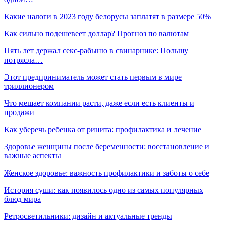
Какие налоги в 2023 году белорусы заплатят в размере 50%
Как сильно подешевеет доллар? Прогноз по валютам
Пять лет держал секс-рабыню в свинарнике: Польшу
потрясла…
Этот предприниматель может стать первым в мире
триллионером
Что мешает компании расти, даже если есть клиенты и
продажи
Как уберечь ребенка от ринита: профилактика и лечение
Здоровье женщины после беременности: восстановление и
важные аспекты
Женское здоровье: важность профилактики и заботы о себе
История суши: как появилось одно из самых популярных
блюд мира
Ретросветильники: дизайн и актуальные тренды