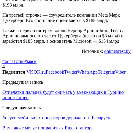
$193 млрд.
На третьей строчке — соучредитель компании Meta Марк
Цукерберг. Его состояние оценивается в $188 млрд.
Также в первую пятерку вошли Бернар Арно и Билл Гейтс.
Арно ненамного отстал от Цукерберга (всего на $3 млрд) и
заработал $185 млрд, а основатель Microsoft — $154 млрд.
Источник:
onlinebrest.by
#богатство
#маск
4
Поделится
VK
OK.ru
Facebook
Twitter
WhatsApp
Telegram
Viber
Предыдущая запись
Отпечатки пальцев будут снимать у въезжающих в Турцию
иностранцев
Следующая запись
Услуги мобильных операторов дорожают в Беларуси
Вам также могут понравиться
Еще от автора