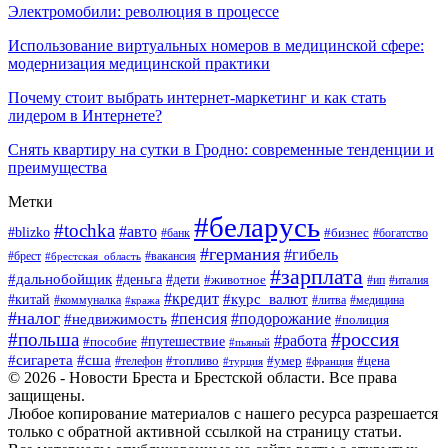
Электромобили: революция в процессе
Использование виртуальных номеров в медицинской сфере:
модернизация медицинской практики
Почему стоит выбрать интернет-маркетинг и как стать
лидером в Интернете?
Снять квартиру на сутки в Гродно: современные тенденции и
преимущества
Метки
#беларусь
#tochka
#авто
#blizko
#банк
#бизнес
#богатство
#германия
#гибель
#вакансия
#брест
#брестская_область
#зарплата
#дальнобойщик
#дети
#деньга
#животное
#италия
#ип
#кредит
#курс_валют
#китай
#литва
#медицина
#коммуналка
#кража
#налог
#пенсия
#подорожание
#недвижимость
#полиция
#польша
#россия
#работа
#пособие
#путешествие
#пьяный
#сигарета
#сша
#топливо
#умер
#цена
#телефон
#турция
#франция
© 2026 - Новости Бреста и Брестской области. Все права
защищены.
Любое копирование материалов с нашего ресурса разрешается
только с обратной активной ссылкой на страницу статьи.