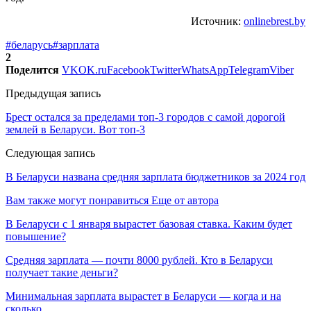
Источник:
onlinebrest.by
#беларусь
#зарплата
2
Поделится
VK
OK.ru
Facebook
Twitter
WhatsApp
Telegram
Viber
Предыдущая запись
Брест остался за пределами топ-3 городов с самой дорогой
землей в Беларуси. Вот топ-3
Следующая запись
В Беларуси названа средняя зарплата бюджетников за 2024 год
Вам также могут понравиться
Еще от автора
В Беларуси с 1 января вырастет базовая ставка. Каким будет
повышение?
Средняя зарплата — почти 8000 рублей. Кто в Беларуси
получает такие деньги?
Минимальная зарплата вырастет в Беларуси — когда и на
сколько