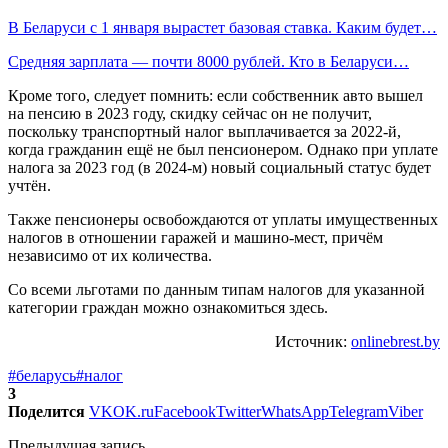
В Беларуси с 1 января вырастет базовая ставка. Каким будет…
Средняя зарплата — почти 8000 рублей. Кто в Беларуси…
Кроме того, следует помнить: если собственник авто вышел
на пенсию в 2023 году, скидку сейчас он не получит,
поскольку транспортный налог выплачивается за 2022-й,
когда гражданин ещё не был пенсионером. Однако при уплате
налога за 2023 год (в 2024-м) новый социальный статус будет
учтён.
Также пенсионеры освобождаются от уплаты имущественных
налогов в отношении гаражей и машино-мест, причём
независимо от их количества.
Со всеми льготами по данным типам налогов для указанной
категории граждан можно ознакомиться здесь.
Источник:
onlinebrest.by
#беларусь
#налог
3
Поделится
VK
OK.ru
Facebook
Twitter
WhatsApp
Telegram
Viber
Предыдущая запись