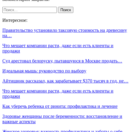
Интересное:
Правительство установило таксовую стоимость на древесину
на…
Что мешает компании расти, даже если есть клиенты и
продажи
Суд арестовал белоруску, пытавшуюся в Москве продать…
Идеальная мышь: руководство по выбору
Айтишник рассказал, как зарабатывает $370 тысяч в год, не…
Что мешает компании расти, даже если есть клиенты и
продажи
Как уберечь ребенка от ринита: профилактика и лечение
Здоровье женщины после беременности: восстановление и
важные аспекты
Женское здоровье: важность профилактики и заботы о себе