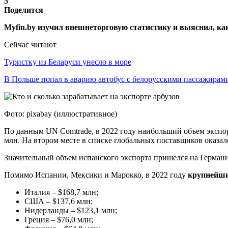
5
Поделится
Myfin.by изучил внешнеторговую статистику и выяснил, 
Сейчас читают
Туристку из Беларуси унесло в море
В Польше попал в аварию автобус с белорусскими пассажирам
Фото: pixabay (иллюстративное)
По данным UN Comtrade, в 2022 году наибольший объем экспо
млн. На втором месте в списке глобальных поставщиков оказа
Значительный объем испанского экспорта пришелся на Герман
Помимо Испании, Мексики и Марокко, в 2022 году
крупнейши
Италия – $168,7 млн;
США – $137,6 млн;
Нидерланды – $123,1 млн;
Греция – $76,0 млн;