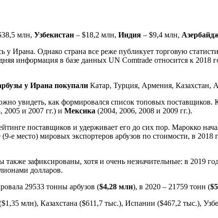
$38,5 млн,
Узбекистан
– $18,2 млн,
Индия
– $9,4 млн,
Азербайд
 у Ирана. Однако страна все реже публикует торговую статисти
няя информация в базе данных UN Comtrade относится к 2018 го
арбузы у Ирана покупали
Катар, Турция, Армения, Казахстан, А
можно увидеть, как формировался список топовых поставщиков. 
 2005 и 2007 гг.) и
Мексика
(2004, 2006, 2008 и 2009 гг.).
рейтинге поставщиков и удерживает его до сих пор. Марокко нач
(9-е место) мировых экспортеров арбузов по стоимости, в 2018 го
также зафиксированы, хотя и очень незначительные: в 2019 году –
ллионами долларов.
ровала 29533 тонны арбузов (
$4,28 млн
), в 2020 – 21759 тонн (
$5
$1,35 млн), Казахстана ($611,7 тыс.), Испании ($467,2 тыс.), Узбе