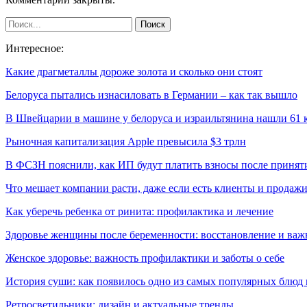
Интересное:
Какие драгметаллы дороже золота и сколько они стоят
Белоруса пытались изнасиловать в Германии – как так вышло
В Швейцарии в машине у белоруса и израильтянина нашли 61
Рыночная капитализация Apple превысила $3 трлн
В ФСЗН пояснили, как ИП будут платить взносы после приня
Что мешает компании расти, даже если есть клиенты и продаж
Как уберечь ребенка от ринита: профилактика и лечение
Здоровье женщины после беременности: восстановление и важ
Женское здоровье: важность профилактики и заботы о себе
История суши: как появилось одно из самых популярных блюд
Ретросветильники: дизайн и актуальные тренды