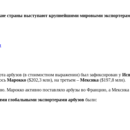
какие страны выступают крупнейшими мировыми экспортерам
и
рта арбузов (в стоимостном выражении) был зафиксирован у
Исп
лось
Марокко
($202,3 млн), на третьем –
Мексика
($197,8 млн).
ию. Марокко активно поставляло арбузы во Францию, а Мексик
ми глобальными экспортерами арбузов
были: