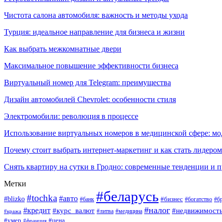
Чистота салона автомобиля: важность и методы ухода
Турция: идеальное направление для бизнеса и жизни
Как выбрать межкомнатные двери
Максимальное повышение эффективности бизнеса
Виртуальный номер для Telegram: преимущества
Дизайн автомобилей Chevrolet: особенности стиля
Электромобили: революция в процессе
Использование виртуальных номеров в медицинской сфере: м
Почему стоит выбрать интернет-маркетинг и как стать лидером
Снять квартиру на сутки в Гродно: современные тенденции и 
Метки
#беларусь
#tochka
#авто
#blizko
#банк
#бизнес
#богатство
#б
#налог
#кредит
#курс_валют
#недвижимост
#литва
#медицина
#кража
#умер
#цена
#франция