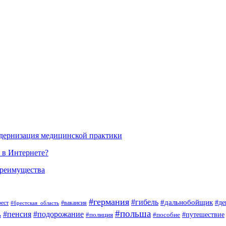
одернизация медицинской практики
 в Интернете?
преимущества
#германия
#гибель
#дальнобойщик
#де
#вакансия
рест
#брестская_область
#польша
#пенсия
#подорожание
ь
#пособие
#путешествие
#полиция