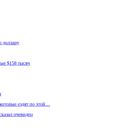
о доллару
ные $158 тысяч
и
 которые ездят по этой…
сказал очевидец