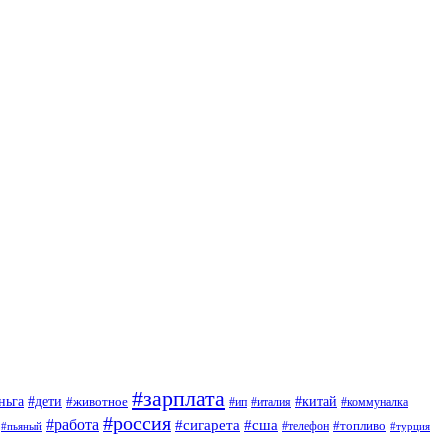
#зарплата
#дети
#китай
ньга
#животное
#италия
#ип
#коммуналка
#россия
#работа
#сигарета
#сша
#топливо
#пьяный
#телефон
#турция