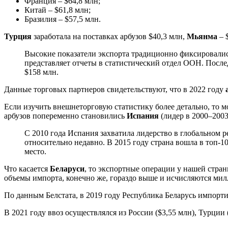
Франция – $64,8 млн;
Китай – $61,8 млн;
Бразилия – $57,5 млн.
Турция
заработала на поставках арбузов $40,3 млн,
Мьянма
– 
Высокие показатели экспорта традиционно фиксировались
представляет отчеты в статистический отдел ООН. Послед
$158 млн.
Данные торговых партнеров свидетельствуют, что в 2022 году
Если изучить внешнеторговую статистику более детально, то 
арбузов попеременно становились
Испания
(лидер в 2000–2003,
С 2010 года Испания захватила лидерство в глобальном 
относительно недавно. В 2015 году страна вошла в топ-10 
место.
Что касается
Беларуси
, то экспортные операции у нашей страны 
объемы импорта, конечно же, гораздо выше и исчисляются ми
По данным Белстата, в 2019 году Республика Беларусь импорти
В 2021 году ввоз осуществлялся из России ($3,55 млн), Турции (