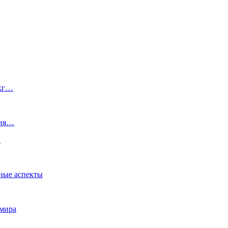
 кг…
тия…
и
ные аспекты
 мира