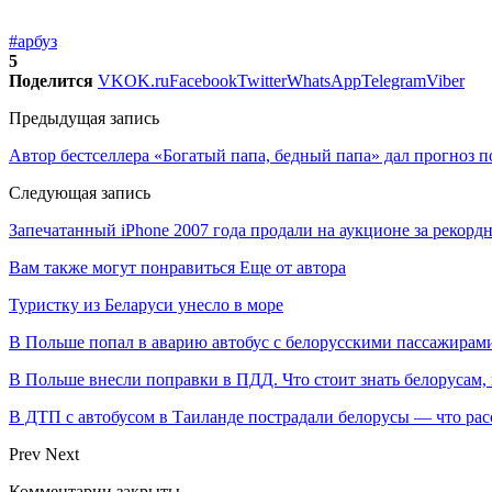
#арбуз
5
Поделится
VK
OK.ru
Facebook
Twitter
WhatsApp
Telegram
Viber
Предыдущая запись
Автор бестселлера «Богатый папа, бедный папа» дал прогноз п
Следующая запись
Запечатанный iPhone 2007 года продали на аукционе за рекорд
Вам также могут понравиться
Еще от автора
Туристку из Беларуси унесло в море
В Польше попал в аварию автобус с белорусскими пассажирам
В Польше внесли поправки в ПДД. Что стоит знать белорусам,
В ДТП с автобусом в Таиланде пострадали белорусы — что рас
Prev
Next
Комментарии закрыты.