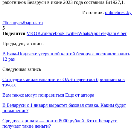
работников Беларуси в июне 2023 года составила Br1927,1.
Источник:
onlinebrest.by
#беларусь
#зарплата
5
Поделится
VK
OK.ru
Facebook
Twitter
WhatsApp
Telegram
Viber
Предыдущая запись
В Бяла-Подляске утерянной картой белоруса воспользовались
12 раз
Следующая запись
Сотрудник авиакомпании из ОАЭ перевозил бриллианты в
трусах
Вам также могут понравиться
Еще от автора
В Беларуси с 1 января вырастет базовая ставка. Каким будет
повышение?
Средняя зарплата — почти 8000 рублей. Кто в Беларуси
получает такие деньги?