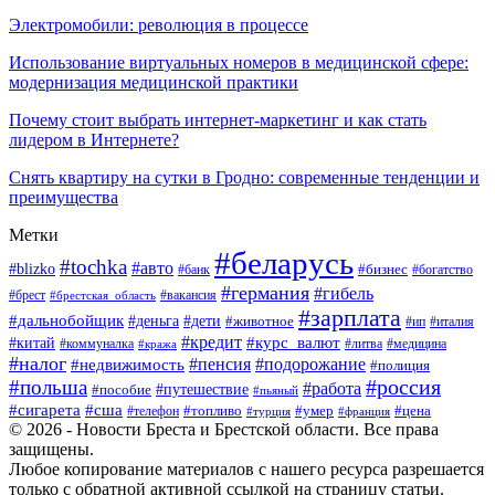
Электромобили: революция в процессе
Использование виртуальных номеров в медицинской сфере:
модернизация медицинской практики
Почему стоит выбрать интернет-маркетинг и как стать
лидером в Интернете?
Снять квартиру на сутки в Гродно: современные тенденции и
преимущества
Метки
#беларусь
#tochka
#авто
#blizko
#банк
#бизнес
#богатство
#германия
#гибель
#вакансия
#брест
#брестская_область
#зарплата
#дальнобойщик
#дети
#деньга
#животное
#италия
#ип
#кредит
#курс_валют
#китай
#литва
#медицина
#коммуналка
#кража
#налог
#пенсия
#подорожание
#недвижимость
#полиция
#польша
#россия
#работа
#пособие
#путешествие
#пьяный
#сигарета
#сша
#топливо
#умер
#цена
#телефон
#турция
#франция
© 2026 - Новости Бреста и Брестской области. Все права
защищены.
Любое копирование материалов с нашего ресурса разрешается
только с обратной активной ссылкой на страницу статьи.