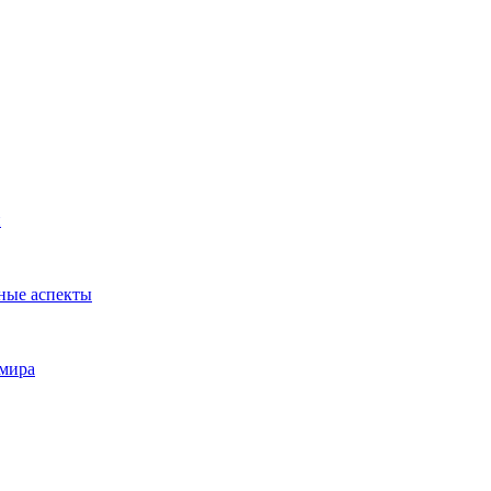
и
ные аспекты
 мира