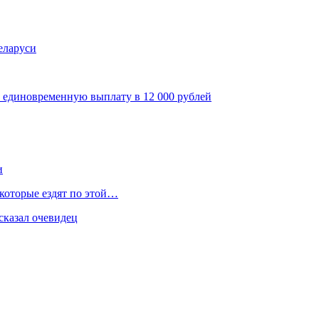
еларуси
ь единовременную выплату в 12 000 рублей
и
 которые ездят по этой…
сказал очевидец