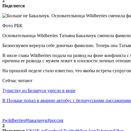
2
Поделится
Фото РБК
Основательница Wildberries Татьяна Бакальчук сменила фамил
Бизнесвумен вернула себе девичью фамилию. Теперь она Татья
В июле глава Wildberries подала на развод на фоне конфликта 
причина ее развода с мужем лежит в плоскости личных отношени
На прошлой неделе стало известно, что якобы встреча супругов
Сейчас читают
Туристку из Беларуси унесло в море
В Польше попал в аварию автобус с белорусскими пассажирам
#wildberries
#бакальчук
#россия
2
Поделится
VK
OK.ru
Facebook
Twitter
WhatsApp
Telegram
Viber