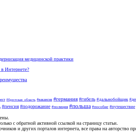
одернизация медицинской практики
 в Интернете?
преимущества
#германия
#гибель
#дальнобойщик
#де
#вакансия
рест
#брестская_область
#польша
#пенсия
#подорожание
ь
#пособие
#путешествие
#полиция
щены.
олько с обратной активной ссылкой на страницу статьи.
чников и других порталов интернета, все права на авторство п