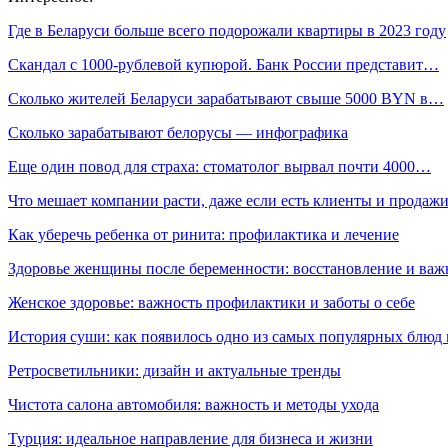
Где в Беларуси больше всего подорожали квартиры в 2023 году
Скандал с 1000-рублевой купюрой. Банк России представит…
Сколько жителей Беларуси зарабатывают свыше 5000 BYN в…
Сколько зарабатывают белорусы — инфографика
Еще один повод для страха: стоматолог вырвал почти 4000…
Что мешает компании расти, даже если есть клиенты и продаж
Как уберечь ребенка от ринита: профилактика и лечение
Здоровье женщины после беременности: восстановление и важ
Женское здоровье: важность профилактики и заботы о себе
История суши: как появилось одно из самых популярных блюд
Ретросветильники: дизайн и актуальные тренды
Чистота салона автомобиля: важность и методы ухода
Турция: идеальное направление для бизнеса и жизни