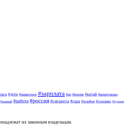
#зарплата
#дети
#китай
ньга
#животное
#италия
#ип
#коммуналка
#россия
#работа
#сигарета
#сша
#топливо
#пьяный
#телефон
#турция
ринадлежат их законным владельцам.