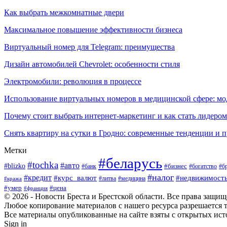
Как выбрать межкомнатные двери
Максимальное повышение эффективности бизнеса
Виртуальный номер для Telegram: преимущества
Дизайн автомобилей Chevrolet: особенности стиля
Электромобили: революция в процессе
Использование виртуальных номеров в медицинской сфере: м
Почему стоит выбрать интернет-маркетинг и как стать лидером
Снять квартиру на сутки в Гродно: современные тенденции и 
Метки
#беларусь
#tochka
#авто
#blizko
#банк
#бизнес
#богатство
#б
#налог
#кредит
#курс_валют
#недвижимост
#литва
#медицина
#кража
#умер
#цена
#франция
© 2026 - Новости Бреста и Брестской области. Все права защи
Любое копирование материалов с нашего ресурса разрешается т
Все материалы опубликованные на сайте взяты с открытых исто
Sign in