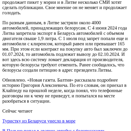
продолжает пикет у мэрии и в Литве несколько СМИ хотят
сделать публикации. Свое мнение он не меняет и продолжает
голодать.
По разным данным, в Литве застряли около 4000
автомобилей, принадлежащих белорусам. С 4 июня 2024 года
Литва запретила экспорт в Беларусь автомобилей с объемом
двигателя свыше 1,9 литра. С 1 июля под запрет попали еще и
автомобили с клиренсом, который равен или превышает 165
мм. При этом если контракт на покупку авто был заключен до
01.07.2024, то автомобиль подлежит вывозу до 02.10.2024. И
вот здесь всю систему ломает декларация от производителя,
которую белорусы требуют отменить. Ранее сообщалось, что
белорусы создали петицию в адрес президента Литвы.
Обновлено. «Новая газета. Балтия» рассказала подробнее
историю Григория Алексиевича. По его словам, он приехал в
Клайпеду на прошлой неделе, когда понял, что телефонные
разговоры ни к чему не приведут, и попытался на месте
разобраться в ситуации.
Сейчас читают
Туристку из Беларуси унесло в море
В Польше попал в аварию автобус с белорусскими