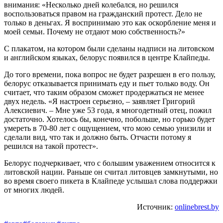
внимания: «Несколько дней колебался, но решился
воспользоваться правом на гражданский протест. Дело не
только в деньгах. Я воспринимаю это как оскорбление меня и
моей семьи. Почему не отдают мою собственность?»
С плакатом, на котором были сделаны надписи на литовском
и английском языках, белорус появился в центре Клайпеды.
До того времени, пока вопрос не будет разрешен в его пользу,
белорус отказывается принимать еду и пьет только воду. Он
считает, что таким образом сможет продержаться не менее
двух недель. «Я настроен серьезно, – заявляет Григорий
Алексиевич. – Мне уже 53 года, я многодетный отец, пожил
достаточно. Хотелось бы, конечно, побольше, но горько будет
умереть в 70-80 лет с ощущением, что мою семью унизили и
сделали вид, что так и должно быть. Отчасти потому я
решился на такой протест».
Белорус подчеркивает, что с большим уважением относится к
литовской нации. Раньше он считал литовцев замкнутыми, но
во время своего пикета в Клайпеде услышал слова поддержки
от многих людей.
Источник:
onlinebrest.by