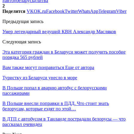
#авто
#беларусь
#литва
2
Поделится
VK
OK.ru
Facebook
Twitter
WhatsApp
Telegram
Viber
Предыдущая запись
Умер легендарный ведущий КВН Александр Масляков
Следующая запись
Эта категория граждан в Беларуси может получить пособие
порядка 565 рублей
Вам также могут понравиться
Еще от автора
Туристку из Беларуси унесло в море
В Польше попал в аварию автобус с белорусскими
пассажирами
В Польше внесли поправки в ПДД. Что стоит знать
белорусам, которые ездят по этой…
В ДТП с автобусом в Таиланде пострадали белорусы — что
рассказал очевидец