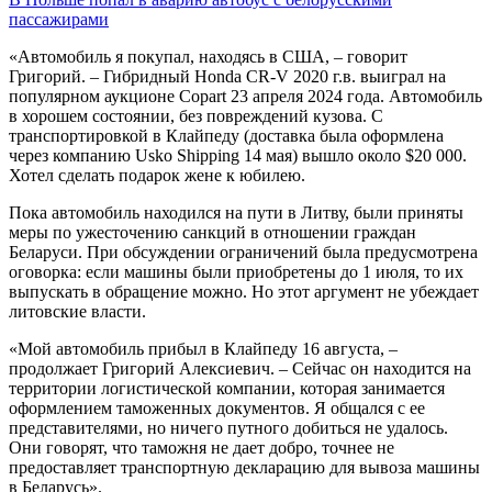
пассажирами
«Автомобиль я покупал, находясь в США, – говорит
Григорий. – Гибридный Honda CR-V 2020 г.в. выиграл на
популярном аукционе Copart 23 апреля 2024 года. Автомобиль
в хорошем состоянии, без повреждений кузова. С
транспортировкой в Клайпеду (доставка была оформлена
через компанию Usko Shipping 14 мая) вышло около $20 000.
Хотел сделать подарок жене к юбилею.
Пока автомобиль находился на пути в Литву, были приняты
меры по ужесточению санкций в отношении граждан
Беларуси. При обсуждении ограничений была предусмотрена
оговорка: если машины были приобретены до 1 июля, то их
выпускать в обращение можно. Но этот аргумент не убеждает
литовские власти.
«Мой автомобиль прибыл в Клайпеду 16 августа, –
продолжает Григорий Алексиевич. – Сейчас он находится на
территории логистической компании, которая занимается
оформлением таможенных документов. Я общался с ее
представителями, но ничего путного добиться не удалось.
Они говорят, что таможня не дает добро, точнее не
предоставляет транспортную декларацию для вывоза машины
в Беларусь».