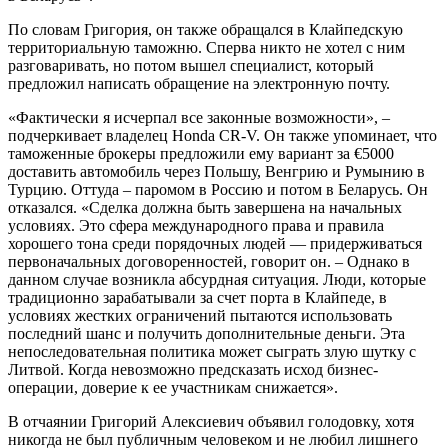
По словам Григория, он также обращался в Клайпедскую
территориальную таможню. Сперва никто не хотел с ним
разговаривать, но потом вышел специалист, который
предложил написать обращение на электронную почту.
«Фактически я исчерпал все законные возможности», –
подчеркивает владелец Honda CR-V. Он также упоминает, что
таможенные брокеры предложили ему вариант за €5000
доставить автомобиль через Польшу, Венгрию и Румынию в
Турцию. Оттуда – паромом в Россию и потом в Беларусь. Он
отказался. «Сделка должна быть завершена на начальных
условиях. Это сфера международного права и правила
хорошего тона среди порядочных людей — придерживаться
первоначальных договоренностей, говорит он. – Однако в
данном случае возникла абсурдная ситуация. Люди, которые
традиционно зарабатывали за счет порта в Клайпеде, в
условиях жестких ограничений пытаются использовать
последний шанс и получить дополнительные деньги. Эта
непоследовательная политика может сыграть злую шутку с
Литвой. Когда невозможно предсказать исход бизнес-
операции, доверие к ее участникам снижается».
В отчаянии Григорий Алексиевич объявил голодовку, хотя
никогда не был публичным человеком и не любил лишнего