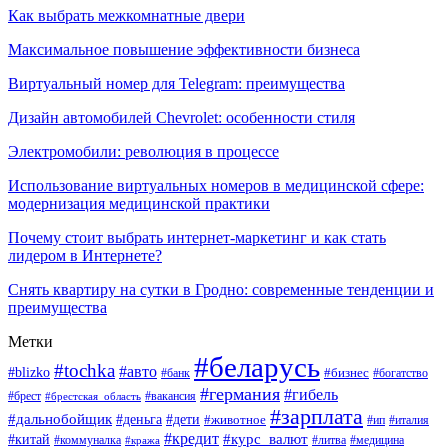
Как выбрать межкомнатные двери
Максимальное повышение эффективности бизнеса
Виртуальный номер для Telegram: преимущества
Дизайн автомобилей Chevrolet: особенности стиля
Электромобили: революция в процессе
Использование виртуальных номеров в медицинской сфере:
модернизация медицинской практики
Почему стоит выбрать интернет-маркетинг и как стать
лидером в Интернете?
Снять квартиру на сутки в Гродно: современные тенденции и
преимущества
Метки
#беларусь
#tochka
#авто
#blizko
#банк
#бизнес
#богатство
#германия
#гибель
#вакансия
#брест
#брестская_область
#зарплата
#дальнобойщик
#дети
#деньга
#животное
#италия
#ип
#кредит
#курс_валют
#китай
#литва
#медицина
#коммуналка
#кража