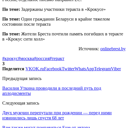
По теме:
Задержаны участники теракта в «Крокусе»
По теме:
Один гражданин Беларуси в крайне тяжелом
состоянии после теракта
По теме:
Жители Бреста почтили память погибших в теракте
в «Крокус сити холл»
Источник:
onlinebrest.by
#крокус
#москва
#россия
#теракт
3
Поделится
VK
OK.ru
Facebook
Twitter
WhatsApp
Telegram
Viber
Предыдущая запись
Василия Уткина проводили в последний путь под
аплодисменты
Следующая запись
Двух мужчин перепутали при рождении — перед ними
извинились лишь спустя 68 лет
Вам также могут понравиться
Еще от автора