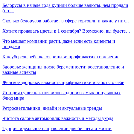
Белорусы в начале года купили больше валюты, чем продали
(но…
Сколько белорусов работает в сфере торговли и какие у них…
Хотите продавать цветы к 1 сентября? Возможно, вы будете…
Что мешает компании расти, даже если есть клиенты и
продажи
Как уберечь ребенка от ринита: профилактика и лечение
Здоровье женщины после беременности: восстановление и
важные аспекты
Женское здоровье: важность профилактики и заботы о себе
История суши: как появилось одно из самых популярных
блюд мира
Ретросветильники: дизайн и актуальные тренды
Чистота салона автомобиля: важность и методы ухода
Турция: идеальное направление для бизнеса и жизни