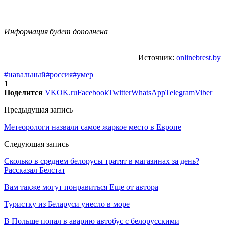
Информация будет дополнена
Источник:
onlinebrest.by
#навальный
#россия
#умер
1
Поделится
VK
OK.ru
Facebook
Twitter
WhatsApp
Telegram
Viber
Предыдущая запись
Метеорологи назвали самое жаркое место в Европе
Следующая запись
Сколько в среднем белорусы тратят в магазинах за день?
Рассказал Белстат
Вам также могут понравиться
Еще от автора
Туристку из Беларуси унесло в море
В Польше попал в аварию автобус с белорусскими