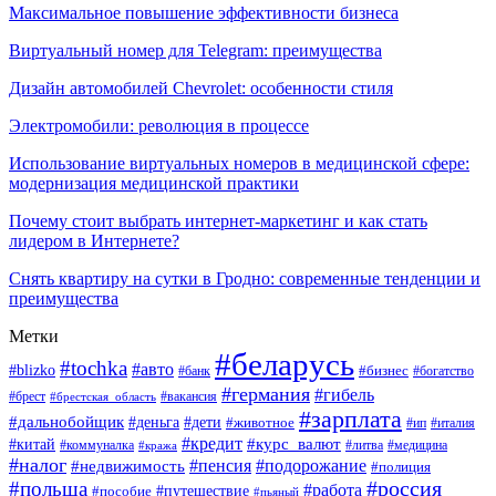
Максимальное повышение эффективности бизнеса
Виртуальный номер для Telegram: преимущества
Дизайн автомобилей Chevrolet: особенности стиля
Электромобили: революция в процессе
Использование виртуальных номеров в медицинской сфере:
модернизация медицинской практики
Почему стоит выбрать интернет-маркетинг и как стать
лидером в Интернете?
Снять квартиру на сутки в Гродно: современные тенденции и
преимущества
Метки
#беларусь
#tochka
#авто
#blizko
#банк
#бизнес
#богатство
#германия
#гибель
#вакансия
#брест
#брестская_область
#зарплата
#дальнобойщик
#дети
#деньга
#животное
#италия
#ип
#кредит
#курс_валют
#китай
#литва
#медицина
#коммуналка
#кража
#налог
#пенсия
#подорожание
#недвижимость
#полиция
#польша
#россия
#работа
#пособие
#путешествие
#пьяный