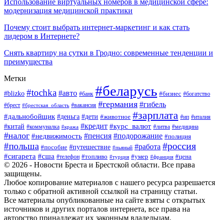
Использование виртуальных номеров в медицинской сфере:
модернизация медицинской практики
Почему стоит выбрать интернет-маркетинг и как стать
лидером в Интернете?
Снять квартиру на сутки в Гродно: современные тенденции и
преимущества
Метки
#беларусь
#tochka
#авто
#blizko
#банк
#бизнес
#богатство
#германия
#гибель
#вакансия
#брест
#брестская_область
#зарплата
#дальнобойщик
#дети
#деньга
#животное
#италия
#ип
#кредит
#курс_валют
#китай
#литва
#медицина
#коммуналка
#кража
#налог
#пенсия
#подорожание
#недвижимость
#полиция
#польша
#россия
#работа
#пособие
#путешествие
#пьяный
#сигарета
#сша
#топливо
#умер
#цена
#телефон
#турция
#франция
© 2026 - Новости Бреста и Брестской области. Все права
защищены.
Любое копирование материалов с нашего ресурса разрешается
только с обратной активной ссылкой на страницу статьи.
Все материалы опубликованные на сайте взяты с открытых
источников и других порталов интернета, все права на
авторство принадлежат их законным владельцам.