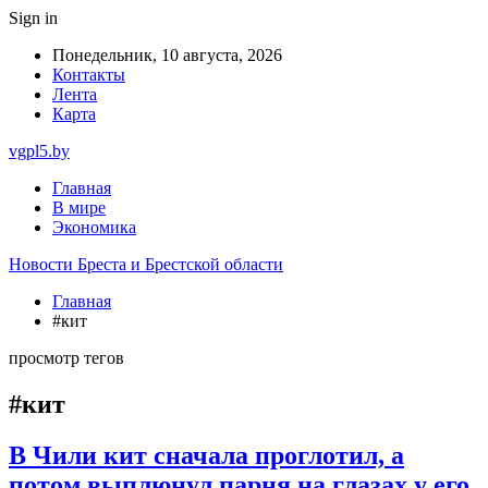
Sign in
Понедельник, 10 августа, 2026
Контакты
Лента
Карта
vgpl5.by
Главная
В мире
Экономика
Новости Бреста и Брестской области
Главная
#кит
просмотр тегов
#кит
В Чили кит сначала проглотил, а
потом выплюнул парня на глазах у его