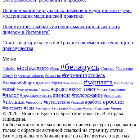
Использование виртуальных номеров в медицинской сфере:
модернизация медицинской практики
Почему стоит выбрать интернет-маркетинг и как стать
лидером в Интернете?
Снять квартиру на сутки в Гродно: современные тенденции и
преимущества
Метки
#беларусь
#tochka
#авто
#blizko
#банк
#бизнес
#богатство
#германия
#гибель
#вакансия
#брест
#брестская_область
#зарплата
#дальнобойщик
#дети
#деньга
#животное
#италия
#ип
#кредит
#курс_валют
#китай
#литва
#медицина
#коммуналка
#кража
#налог
#пенсия
#подорожание
#недвижимость
#полиция
#польша
#россия
#работа
#пособие
#путешествие
#пьяный
#сигарета
#сша
#топливо
#умер
#цена
#телефон
#турция
#франция
© 2026 - Новости Бреста и Брестской области. Все права
защищены.
Любое копирование материалов с нашего ресурса разрешается
только с обратной активной ссылкой на страницу статьи.
Все материалы опубликованные на сайте взяты с открытых