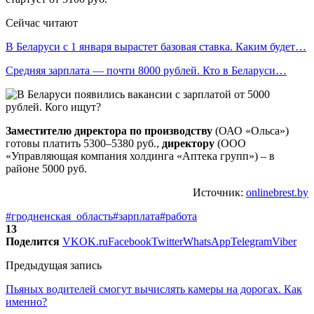
Сейчас читают
В Беларуси с 1 января вырастет базовая ставка. Каким будет…
Средняя зарплата — почти 8000 рублей. Кто в Беларуси…
Заместителю директора по производству
(ОАО «Ольса»)
готовы платить 5300–5380 руб.,
директору
(ООО
«Управляющая компания холдинга «Аптека групп») – в
районе 5000 руб.
Источник:
onlinebrest.by
#гродненская_область
#зарплата
#работа
13
Поделится
VK
OK.ru
Facebook
Twitter
WhatsApp
Telegram
Viber
Предыдущая запись
Пьяных водителей смогут вычислять камеры на дорогах. Как
именно?