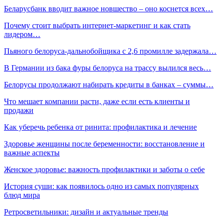
Беларусбанк вводит важное новшество – оно коснется всех…
Почему стоит выбрать интернет-маркетинг и как стать
лидером…
Пьяного белоруса-дальнобойщика с 2,6 промилле задержала…
В Германии из бака фуры белоруса на трассу вылился весь…
Белорусы продолжают набирать кредиты в банках – суммы…
Что мешает компании расти, даже если есть клиенты и
продажи
Как уберечь ребенка от ринита: профилактика и лечение
Здоровье женщины после беременности: восстановление и
важные аспекты
Женское здоровье: важность профилактики и заботы о себе
История суши: как появилось одно из самых популярных
блюд мира
Ретросветильники: дизайн и актуальные тренды