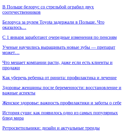
В Польше белорус со стрельбой ограбил двух
соотечественников
Белоруса за рулем Toyota задержали в Польше. Что
оказалось…
С 1 января заработают очередные изменения по пенсиям
Ученые научились выращивать новые зубы — препарат
может…
Что мешает компании расти, даже если есть клиенты и
продажи
Как уберечь ребенка от ринита: профилактика и лечение
Здоровье женщины после беременности: восстановление и
важные аспекты
Женское здоровье: важность профилактики и заботы о себе
История суши: как появилось одно из самых популярных
блюд мира
Ретросветильники: дизайн и актуальные тренды