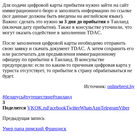
Для подачи цифровой карты прибытия нужно зайти на сайт
иммиграционного бюро и заполнить информацию по ссылке
(все данные должны быть введены на английском языке).
Важно: сделать это нужно
за 3 дня до прибытия
в Таиланд
(включая дату прибытия). Также в консульстве уточнили, что
могут оказать содействие в заполнении TDAC.
После заполнения цифровой карты необходимо отправить
свою заявку и скачать документ TDAС. А затем сохранить его
или распечатать для предъявления иммиграционному
офицеру по прибытии в Таиланд. В консульстве
предупредили: если по каким-то причинам цифровая карта у
туриста отсутствует, то прибытие в страну обрабатываться не
будет.
Источник:
onlinebrest.by
#беларусь
#путешествие
#таиланд
3
Поделится
VK
OK.ru
Facebook
Twitter
WhatsApp
Telegram
Viber
Предыдущая запись
Умер папа римский Франциск