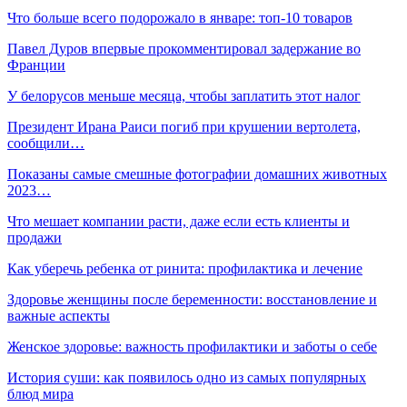
Что больше всего подорожало в январе: топ-10 товаров
Павел Дуров впервые прокомментировал задержание во
Франции
У белорусов меньше месяца, чтобы заплатить этот налог
Президент Ирана Раиси погиб при крушении вертолета,
сообщили…
Показаны самые смешные фотографии домашних животных
2023…
Что мешает компании расти, даже если есть клиенты и
продажи
Как уберечь ребенка от ринита: профилактика и лечение
Здоровье женщины после беременности: восстановление и
важные аспекты
Женское здоровье: важность профилактики и заботы о себе
История суши: как появилось одно из самых популярных
блюд мира