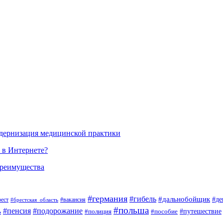
одернизация медицинской практики
 в Интернете?
преимущества
#германия
#гибель
#дальнобойщик
#де
#вакансия
рест
#брестская_область
#польша
#пенсия
#подорожание
ь
#пособие
#путешествие
#полиция