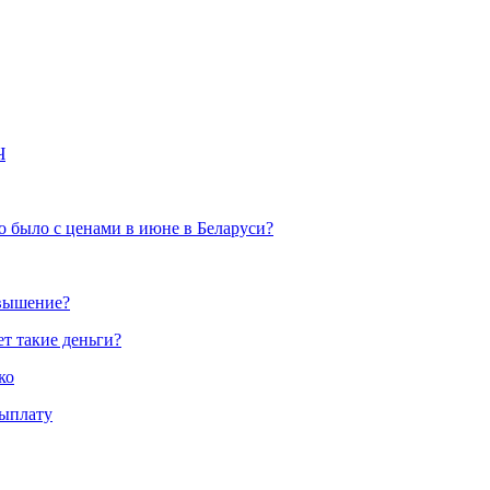
Ч
о было с ценами в июне в Беларуси?
овышение?
ет такие деньги?
ко
выплату