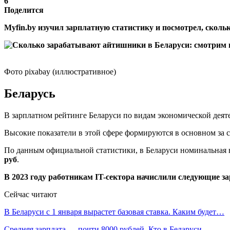
6
Поделится
Myfin.by изучил зарплатную статистику и посмотрел, сколь
Фото pixabay (иллюстративное)
Беларусь
В зарплатном рейтинге Беларуси по видам экономической деят
Высокие показатели в этой сфере формируются в основном за 
По данным официальной статистики, в Беларуси номинальная н
руб
.
В 2023 году работникам IT-сектора начислили следующие з
Сейчас читают
В Беларуси с 1 января вырастет базовая ставка. Каким будет…
Средняя зарплата — почти 8000 рублей. Кто в Беларуси…