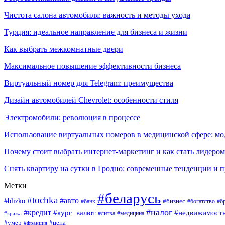
Чистота салона автомобиля: важность и методы ухода
Турция: идеальное направление для бизнеса и жизни
Как выбрать межкомнатные двери
Максимальное повышение эффективности бизнеса
Виртуальный номер для Telegram: преимущества
Дизайн автомобилей Chevrolet: особенности стиля
Электромобили: революция в процессе
Использование виртуальных номеров в медицинской сфере: м
Почему стоит выбрать интернет-маркетинг и как стать лидером
Снять квартиру на сутки в Гродно: современные тенденции и 
Метки
#беларусь
#tochka
#авто
#blizko
#банк
#бизнес
#богатство
#б
#налог
#кредит
#курс_валют
#недвижимост
#литва
#медицина
#кража
#умер
#цена
#франция