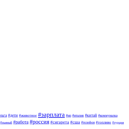
#зарплата
#дети
#китай
ньга
#животное
#италия
#ип
#коммуналка
#россия
#работа
#сигарета
#сша
#топливо
#пьяный
#телефон
#турция