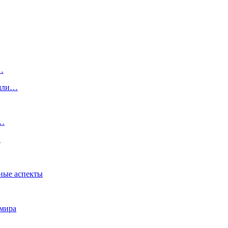
…
ишли…
а…
и
ные аспекты
 мира