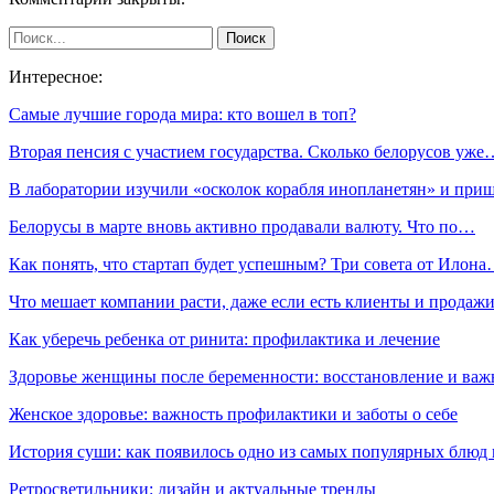
Интересное:
Самые лучшие города мира: кто вошел в топ?
Вторая пенсия с участием государства. Сколько белорусов уже
В лаборатории изучили «осколок корабля инопланетян» и пр
Белорусы в марте вновь активно продавали валюту. Что по…
Как понять, что стартап будет успешным? Три совета от Илон
Что мешает компании расти, даже если есть клиенты и продаж
Как уберечь ребенка от ринита: профилактика и лечение
Здоровье женщины после беременности: восстановление и важ
Женское здоровье: важность профилактики и заботы о себе
История суши: как появилось одно из самых популярных блюд
Ретросветильники: дизайн и актуальные тренды