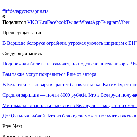
#it
#беларусь
#зарплата
6
Поделится
VK
OK.ru
Facebook
Twitter
WhatsApp
Telegram
Viber
Предыдущая запись
В Варшаве белоруса ограбили, угрожая уколоть шприцем с ВИ
Следующая запись
Подорожали билеты на самолет, но подешевели телевизоры. Чт
Вам также могут понравиться
Еще от автора
В Беларуси с 1 января вырастет базовая ставка. Каким будет п
Средняя зарплата — почти 8000 рублей. Кто в Беларуси получа
Минимальная зарплата вырастет в Беларуси — когда и на сколь
До 9,8 тысяч рублей. Кто из белорусов может получить такую 
Prev
Next
Комментарии закрыты.