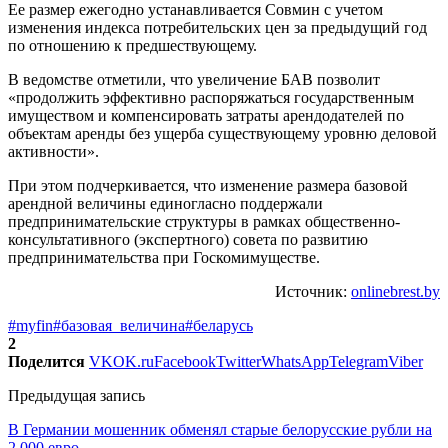
Ее размер ежегодно устанавливается Совмин с учетом
изменения индекса потребительских цен за предыдущий год
по отношению к предшествующему.
В ведомстве отметили, что увеличение БАВ позволит
«продолжить эффективно распоряжаться государственным
имуществом и компенсировать затраты арендодателей по
объектам аренды без ущерба существующему уровню деловой
активности».
При этом подчеркивается, что изменение размера базовой
арендной величины единогласно поддержали
предпринимательские структуры в рамках общественно-
консультативного (экспертного) совета по развитию
предпринимательства при Госкомимуществе.
Источник:
onlinebrest.by
#myfin
#базовая_величина
#беларусь
2
Поделится
VK
OK.ru
Facebook
Twitter
WhatsApp
Telegram
Viber
Предыдущая запись
В Германии мошенник обменял старые белорусские рубли на
2 000 евро