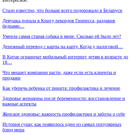
Интересное:
Стало известно, что больше всего подорожало в Беларуси
Девушка попала в Книгу рекордов Гиннесса, раздавив
бедрами…
Умерла самая старая собака в мире. Сколько ей было лет?
Денежный перевод с карты на карту. Когда у налоговой…
В Китае ограничат мобильный интернет детям в возрасте до
18…
Что мешает компании расти, даже если есть клиенты и
продажи
Как уберечь ребенка от ринита: профилактика и лечение
Здоровье женщины после беременности: восстановление и
важные аспекты
Женское здоровье: важность профилактики и заботы о себе
История суши: как появилось одно из самых популярных
блюд мира