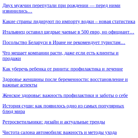
Двух мужчин перепутали при рождении — перед ними
извинились…
Какие страны лидируют по импорту водки – новая статистика
Итальянец оставил щедрые чаевые в 500 евро, но официант…
Посольство Беларуси в Иране не рекомендует туристам…
Что мешает компании расти, даже если есть клиенты и
продажи
Как уберечь ребенка от ринита: профилактика и лечение
Здоровье женщины после беременности: восстановление и
важные аспекты
Женское здоровье: важность профилактики и заботы о себе
История суши: как появилось одно из самых популярных
блюд мира
Ретросветильники: дизайн и актуальные тренды
Чистота салона автомобиля: важность и методы ухода