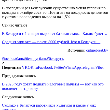
В последний раз Беларусбанк существенно менял условия по
вкладам в октябре 2023-го. Почти за год доходность депозитов
с учетом нововведения выросла на 1,5%.
Сейчас читают
В Беларуси с 1 января вырастет базовая ставка. Каким будет…
Средняя зарплата — почти 8000 рублей. Кто в Беларуси…
Источник:
onlinebrest.by
#tochka
#банк
#беларусбанк
#беларусь
2
Поделится
VK
OK.ru
Facebook
Twitter
WhatsApp
Telegram
Viber
Предыдущая запись
В 2025 году хотят поднять налоговые вычеты — вот как это
повлияет на зарплату
Следующая запись
Сколько в Беларуси работников культуры и какие у них
зарплаты