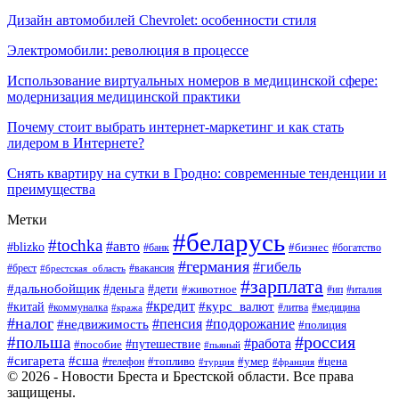
Дизайн автомобилей Chevrolet: особенности стиля
Электромобили: революция в процессе
Использование виртуальных номеров в медицинской сфере:
модернизация медицинской практики
Почему стоит выбрать интернет-маркетинг и как стать
лидером в Интернете?
Снять квартиру на сутки в Гродно: современные тенденции и
преимущества
Метки
#беларусь
#tochka
#авто
#blizko
#банк
#бизнес
#богатство
#германия
#гибель
#вакансия
#брест
#брестская_область
#зарплата
#дальнобойщик
#дети
#деньга
#животное
#италия
#ип
#кредит
#курс_валют
#китай
#литва
#медицина
#коммуналка
#кража
#налог
#пенсия
#подорожание
#недвижимость
#полиция
#польша
#россия
#работа
#пособие
#путешествие
#пьяный
#сигарета
#сша
#топливо
#умер
#цена
#телефон
#турция
#франция
© 2026 - Новости Бреста и Брестской области. Все права
защищены.