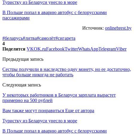
Туристку из Беларуси унесло в море
В Польше попал в аварию автобус с белорусскими
пассажирами
Источник:
onlinebrest.by
#беларусь
#литва
#самолёт
#сигарета
4
Поделится
VK
OK.ru
Facebook
Twitter
WhatsApp
Telegram
Viber
Предыдущая запись
Сестры получили в наследство одну монету, но ее достаточно,
чтобы больше никогда не работать
Следующая запись
У некоторых работников в Беларуси зарплата вырастет
примерно на 500 рублей
Вам также могут понравиться
Еще от автора
Туристку из Беларуси унесло в море
В Польше попал в аварию автобус с белорусскими