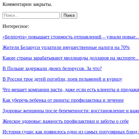
Комментарии закрыты.
Интересное:
«Белпочта» повышает стоимость отправлений – узнали новые
Жители Беларуси уплатили имущественные налоги на 70%
Какие страны зарабатывают миллиарды долларов на экспорте
В Польше задержали двоих белорусов. За что?
В России трое детей погибли, поев пельменей и курицу
Что мешает компании расти, даже если есть клиенты и продаж
Как уберечь ребенка от ринита: профилактика и лечение
Здоровье женщины после беременности: восстановление и важ
Женское здоровье: важность профилактики и заботы о себе
История суши: как появилось одно из самых популярных блюд