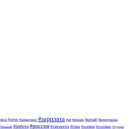
#зарплата
#дети
#китай
ньга
#животное
#италия
#ип
#коммуналка
#россия
#работа
#сигарета
#сша
#топливо
#пьяный
#телефон
#турция