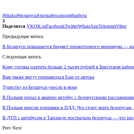
#blizko
#беларусь
#литва
#полиция
#работа
3
Поделится
VK
OK.ru
Facebook
Twitter
WhatsApp
Telegram
Viber
Предыдущая запись
В Беларуси повышается бюджет прожиточного минимума — как
Следующая запись
Кому готовы платить больше 2 тысяч рублей в Брестском райо
Вам также могут понравиться
Еще от автора
Туристку из Беларуси унесло в море
В Польше попал в аварию автобус с белорусскими пассажирам
В Польше внесли поправки в ПДД. Что стоит знать белорусам,
В ДТП с автобусом в Таиланде пострадали белорусы — что рас
Prev
Next