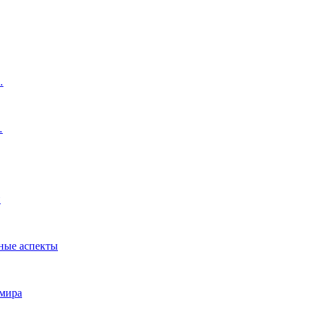
…
…
и
ные аспекты
 мира