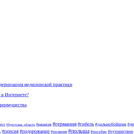
одернизация медицинской практики
 в Интернете?
преимущества
#германия
#гибель
#дальнобойщик
#де
#вакансия
рест
#брестская_область
#польша
#пенсия
#подорожание
ь
#пособие
#путешествие
#полиция