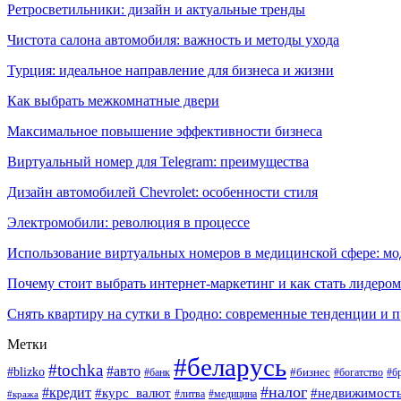
Ретросветильники: дизайн и актуальные тренды
Чистота салона автомобиля: важность и методы ухода
Турция: идеальное направление для бизнеса и жизни
Как выбрать межкомнатные двери
Максимальное повышение эффективности бизнеса
Виртуальный номер для Telegram: преимущества
Дизайн автомобилей Chevrolet: особенности стиля
Электромобили: революция в процессе
Использование виртуальных номеров в медицинской сфере: м
Почему стоит выбрать интернет-маркетинг и как стать лидером
Снять квартиру на сутки в Гродно: современные тенденции и 
Метки
#беларусь
#tochka
#авто
#blizko
#банк
#бизнес
#богатство
#б
#налог
#кредит
#курс_валют
#недвижимост
#литва
#медицина
#кража