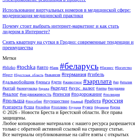
Использование виртуальных номеров в медицинской сфере:
модернизация медицинской практики
Почему стоит выбрать интернет-маркетинг и как стать
лидером в Интернете?
Снять квартиру на сутки в Гродно: современные тенденции и
преимущества
Метки
#беларусь
#tochka
#авто
#blizko
#банк
#бизнес
#богатство
#германия
#гибель
#вакансия
#брест
#брестская_область
#зарплата
#дальнобойщик
#дети
#деньга
#животное
#италия
#ип
#кредит
#курс_валют
#китай
#литва
#медицина
#коммуналка
#кража
#налог
#пенсия
#подорожание
#недвижимость
#полиция
#польша
#россия
#работа
#пособие
#путешествие
#пьяный
#сигарета
#сша
#топливо
#умер
#цена
#телефон
#турция
#франция
© 2026 - Новости Бреста и Брестской области. Все права
защищены.
Любое копирование материалов с нашего ресурса разрешается
только с обратной активной ссылкой на страницу статьи.
Все материалы опубликованные на сайте взяты с открытых