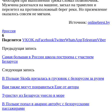
Чеботарев при выполнении трюка сломал позвоночник.
Мужчина разогнался на машине, заехал на трамплин и
перелетел на противоположный берег реки. Но приземление
оказалось совсем не мягким.
Источник:
onlinebrest.by
#россия
6
Поделится
VK
OK.ru
Facebook
Twitter
WhatsApp
Telegram
Viber
Предыдущая запись
Самая большая в России школа построена с участием
Беларуси
Следующая запись
В Польше Skoda врезалась в грузовик с белорусом за рулем
Вам также могут понравиться
Еще от автора
Туристку из Беларуси унесло в море
В Польше попал в аварию автобус с белорусскими
пассажирами