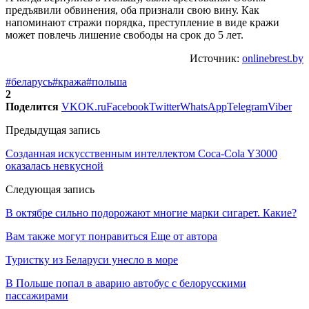
предъявили обвинения, оба признали свою вину. Как
напоминают стражи порядка, преступление в виде кражи
может повлечь лишение свободы на срок до 5 лет.
Источник:
onlinebrest.by
#беларусь
#кража
#польша
2
Поделится
VK
OK.ru
Facebook
Twitter
WhatsApp
Telegram
Viber
Предыдущая запись
Созданная искусственным интеллектом Coca-Cola Y3000
оказалась невкусной
Следующая запись
В октябре сильно подорожают многие марки сигарет. Какие?
Вам также могут понравиться
Еще от автора
Туристку из Беларуси унесло в море
В Польше попал в аварию автобус с белорусскими
пассажирами