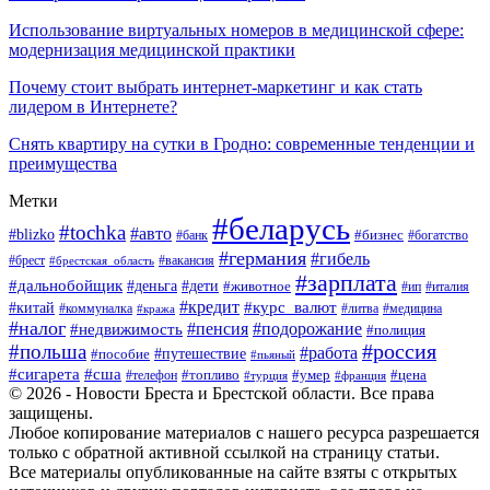
Использование виртуальных номеров в медицинской сфере:
модернизация медицинской практики
Почему стоит выбрать интернет-маркетинг и как стать
лидером в Интернете?
Снять квартиру на сутки в Гродно: современные тенденции и
преимущества
Метки
#беларусь
#tochka
#авто
#blizko
#банк
#бизнес
#богатство
#германия
#гибель
#вакансия
#брест
#брестская_область
#зарплата
#дальнобойщик
#дети
#деньга
#животное
#италия
#ип
#кредит
#курс_валют
#китай
#литва
#медицина
#коммуналка
#кража
#налог
#пенсия
#подорожание
#недвижимость
#полиция
#польша
#россия
#работа
#пособие
#путешествие
#пьяный
#сигарета
#сша
#топливо
#умер
#цена
#телефон
#турция
#франция
© 2026 - Новости Бреста и Брестской области. Все права
защищены.
Любое копирование материалов с нашего ресурса разрешается
только с обратной активной ссылкой на страницу статьи.
Все материалы опубликованные на сайте взяты с открытых